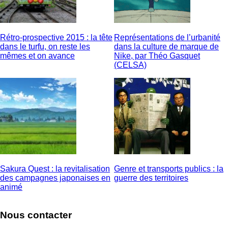
Rétro-prospective 2015 : la tête
Représentations de l’urbanité
dans le turfu, on reste les
dans la culture de marque de
mêmes et on avance
Nike, par Théo Gasquet
(CELSA)
Sakura Quest : la revitalisation
Genre et transports publics : la
des campagnes japonaises en
guerre des territoires
animé
Nous contacter