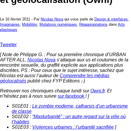
Le 16 février 2011 - Par
Nicolas Nova
qui vous parle de
Design & interfaces
,
Imaginaires
,
Mobilités
,
Mutations numériques
,
Réappropriations
dans
Arts
plastiques
Tweeter
[ Note de Philippe G. : Pour sa première chronique d’URBAN
AFTER ALL,
Nicolas Nova
s’attaque aux us et coutumes de la
rencontre sexuelle, du graffiti explicite aux applications plus
discrètes.
PS : Pour ceux que le sujet intéresse, sachez que
Nicolas est aussi l’auteur de
Comprendre les médias
géolocalisés
publié chez FYP Editions ;-)
Retrouver nos chroniques chaque lundi sur
Owni.fr
. Et
n’hésitez pas à nous suivre
sur facebook
!
]
S01E01 :
Le zombie moderne, catharsis d’un urbanisme
de classe
S01E02 :
“Masturbanité” : un autre regard sur la ville où
t’habites
S01E03 :
Violences urbaines : l’urbanité sacrifiée
]