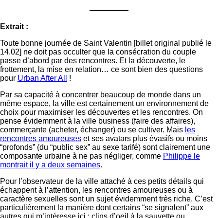
—————
Extrait :
Toute bonne journée de Saint Valentin [billet original publié le
14.02] ne doit pas occulter que la consécration du couple
passe d’abord par des rencontres. Et la découverte, le
frottement, la mise en relation… ce sont bien des questions
pour
Urban After All
!
Par sa capacité à concentrer beaucoup de monde dans un
même espace, la ville est certainement un environnement de
choix pour maximiser les découvertes et les rencontres. On
pense évidemment à la ville business (faire des affaires),
commerçante (acheter, échanger) ou se cultiver. Mais
les
rencontres amoureuses
et ses avatars plus évasifs ou moins
“profonds” (du “public sex” au sexe tarifé) sont clairement une
composante urbaine à ne pas négliger, comme
Philippe le
montrait il y a deux semaines
.
Pour l’observateur de la ville attaché à ces petits détails qui
échappent à l’attention, les rencontres amoureuses ou à
caractère sexuelles sont un sujet évidemment très riche. C’est
particulièrement la manière dont certains “se signalent” aux
autres qui m’intéresse ici : clins d’oeil à la sauvette ou