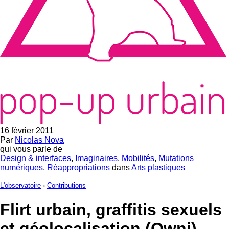
16 février 2011
Par
Nicolas Nova
qui vous parle de
Design & interfaces
,
Imaginaires
,
Mobilités
,
Mutations
numériques
,
Réappropriations
dans
Arts plastiques
L'observatoire
›
Contributions
Flirt urbain, graffitis sexuels
et géolocalisation (Owni)