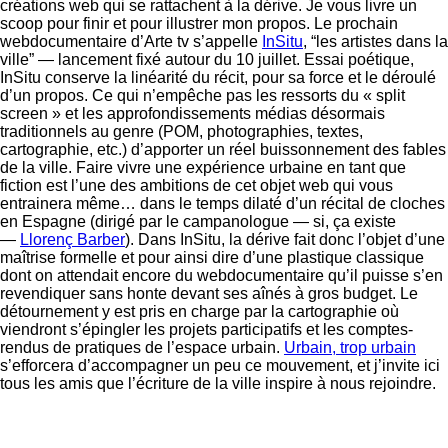
créations web qui se rattachent à la dérive. Je vous livre un
scoop pour finir et pour illustrer mon propos. Le prochain
webdocumentaire d’Arte tv s’appelle
InSitu
, “les artistes dans la
ville” — lancement fixé autour du 10 juillet. Essai poétique,
InSitu conserve la linéarité du récit, pour sa force et le déroulé
d’un propos. Ce qui n’empêche pas les ressorts du « split
screen » et les approfondissements médias désormais
traditionnels au genre (POM, photographies, textes,
cartographie, etc.) d’apporter un réel buissonnement des fables
de la ville. Faire vivre une expérience urbaine en tant que
fiction est l’une des ambitions de cet objet web qui vous
entrainera même… dans le temps dilaté d’un récital de cloches
en Espagne (dirigé par le campanologue — si, ça existe
—
Llorenç Barber
). Dans InSitu, la dérive fait donc l’objet d’une
maîtrise formelle et pour ainsi dire d’une plastique classique
dont on attendait encore du webdocumentaire qu’il puisse s’en
revendiquer sans honte devant ses aînés à gros budget. Le
détournement y est pris en charge par la cartographie où
viendront s’épingler les projets participatifs et les comptes-
rendus de pratiques de l’espace urbain.
Urbain, trop urbain
s’efforcera d’accompagner un peu ce mouvement, et j’invite ici
tous les amis que l’écriture de la ville inspire à nous rejoindre.