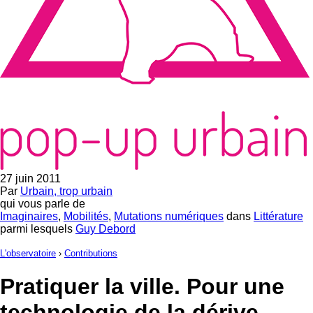
27 juin 2011
Par
Urbain, trop urbain
qui vous parle de
Imaginaires
,
Mobilités
,
Mutations numériques
dans
Littérature
parmi lesquels
Guy Debord
L'observatoire
›
Contributions
Pratiquer la ville. Pour une
technologie de la dérive.