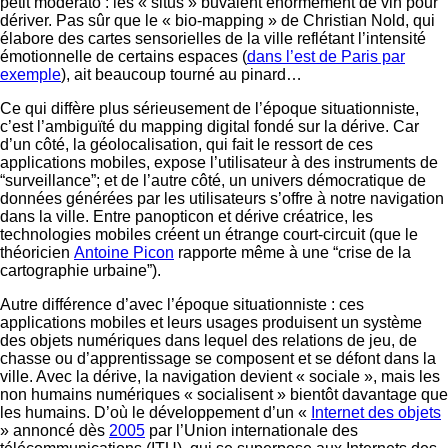
petit moderato : les « situs » buvaient énormément de vin pour
dériver. Pas sûr que le « bio-mapping » de Christian Nold, qui
élabore des cartes sensorielles de la ville reflétant l’intensité
émotionnelle de certains espaces (
dans l’est de Paris par
exemple
), ait beaucoup tourné au pinard…
Ce qui diffère plus sérieusement de l’époque situationniste,
c’est l’ambiguïté du mapping digital fondé sur la dérive. Car
d’un côté, la géolocalisation, qui fait le ressort de ces
applications mobiles, expose l’utilisateur à des instruments de
“surveillance”; et de l’autre côté, un univers démocratique de
données générées par les utilisateurs s’offre à notre navigation
dans la ville. Entre panopticon et dérive créatrice, les
technologies mobiles créent un étrange court-circuit (que le
théoricien
Antoine Picon
rapporte même à une “crise de la
cartographie urbaine”).
Autre différence d’avec l’époque situationniste : ces
applications mobiles et leurs usages produisent un système
des objets numériques dans lequel des relations de jeu, de
chasse ou d’apprentissage se composent et se défont dans la
ville. Avec la dérive, la navigation devient « sociale », mais les
non humains numériques « socialisent » bientôt davantage que
les humains. D’où le développement d’un «
Internet des objets
» annoncé dès
2005
par l’Union internationale des