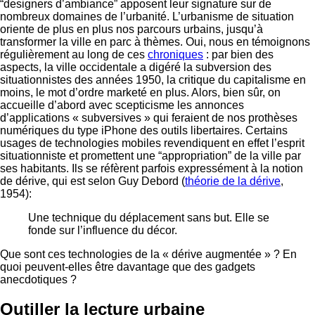
“designers d’ambiance” apposent leur signature sur de
nombreux domaines de l’urbanité. L’urbanisme de situation
oriente de plus en plus nos parcours urbains, jusqu’à
transformer la ville en parc à thèmes. Oui, nous en témoignons
régulièrement au long de ces
chroniques
: par bien des
aspects, la ville occidentale a digéré la subversion des
situationnistes des années 1950, la critique du capitalisme en
moins, le mot d’ordre marketé en plus. Alors, bien sûr, on
accueille d’abord avec scepticisme les annonces
d’applications « subversives » qui feraient de nos prothèses
numériques du type iPhone des outils libertaires. Certains
usages de technologies mobiles revendiquent en effet l’esprit
situationniste et promettent une “appropriation” de la ville par
ses habitants. Ils se réfèrent parfois expressément à la notion
de dérive, qui est selon Guy Debord (
théorie de la dérive
,
1954):
Une technique du déplacement sans but. Elle se
fonde sur l’influence du décor.
Que sont ces technologies de la « dérive augmentée » ? En
quoi peuvent-elles être davantage que des gadgets
anecdotiques ?
Outiller la lecture urbaine