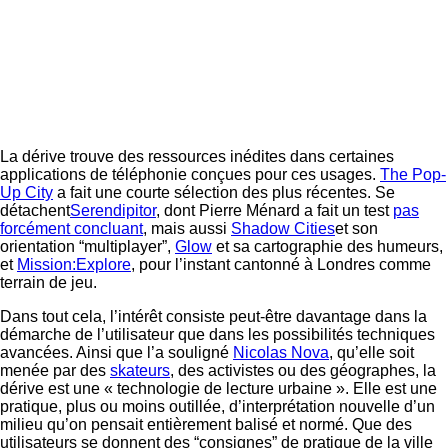
La dérive trouve des ressources inédites dans certaines
applications de téléphonie conçues pour ces usages.
The Pop-
Up City
a fait une courte sélection des plus récentes. Se
détachent
Serendipitor
, dont Pierre Ménard a fait un test
pas
forcément concluant
, mais aussi
Shadow Cities
et son
orientation “multiplayer”,
Glow
et sa cartographie des humeurs,
et
Mission:Explore
, pour l’instant cantonné à Londres comme
terrain de jeu.
Dans tout cela, l’intérêt consiste peut-être davantage dans la
démarche de l’utilisateur que dans les possibilités techniques
avancées. Ainsi que l’a souligné
Nicolas Nova
, qu’elle soit
menée par des
skateurs
, des activistes ou des géographes, la
dérive est une « technologie de lecture urbaine ». Elle est une
pratique, plus ou moins outillée, d’interprétation nouvelle d’un
milieu qu’on pensait entièrement balisé et normé. Que des
utilisateurs se donnent des “consignes” de pratique de la ville