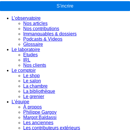
S'incrire
L’observatoire
Nos articles
Nos contributions
Immanquables & dossiers
Podcasts & Videos
Glossaire
Le laboratoire
Etudes
IRL
Nos clients
Le comptoir
Le shop
Le salon
La chambre
La bibliothèque
Le grenier
L’équipe
À propos
Philippe Gargov
Margot Baldassi
Les anciennes
Les contributeurs extérieurs