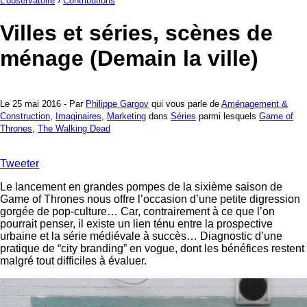
L'observatoire
›
Contributions
Villes et séries, scènes de
ménage (Demain la ville)
Le 25 mai 2016 - Par
Philippe Gargov
qui vous parle de
Aménagement &
Construction
,
Imaginaires
,
Marketing
dans
Séries
parmi lesquels
Game of
Thrones
,
The Walking Dead
Tweeter
Le lancement en grandes pompes de la sixième saison de
Game of Thrones nous offre l’occasion d’une petite digression
gorgée de pop-culture… Car, contrairement à ce que l’on
pourrait penser, il existe un lien ténu entre la prospective
urbaine et la série médiévale à succès… Diagnostic d’une
pratique de “city branding” en vogue, dont les bénéfices restent
malgré tout difficiles à évaluer.