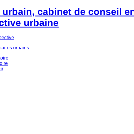
urbain, cabinet de conseil e
ctive urbaine
pective
naires urbains
oire
oire
ir