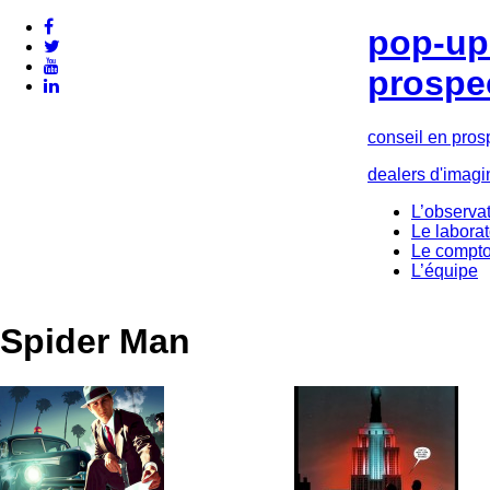
pop-up 
prospe
conseil en pros
dealers d'imagi
L’observat
Le laborat
Le compto
L’équipe
Spider Man