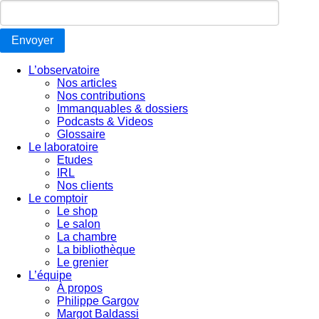
Envoyer
L’observatoire
Nos articles
Nos contributions
Immanquables & dossiers
Podcasts & Videos
Glossaire
Le laboratoire
Etudes
IRL
Nos clients
Le comptoir
Le shop
Le salon
La chambre
La bibliothèque
Le grenier
L’équipe
À propos
Philippe Gargov
Margot Baldassi