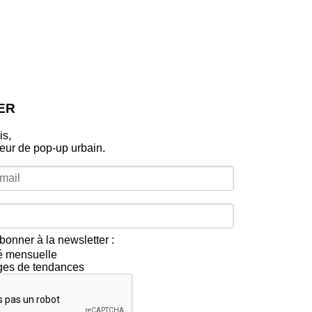
ER
is,
leur de pop‑up urbain.
bonner à la newsletter :
té mensuelle
ges de tendances