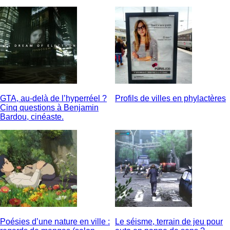
GTA, au-delà de l’hyperréel ?
Profils de villes en phylactères
Cinq questions à Benjamin
Bardou, cinéaste.
Poésies d’une nature en ville :
Le séisme, terrain de jeu pour