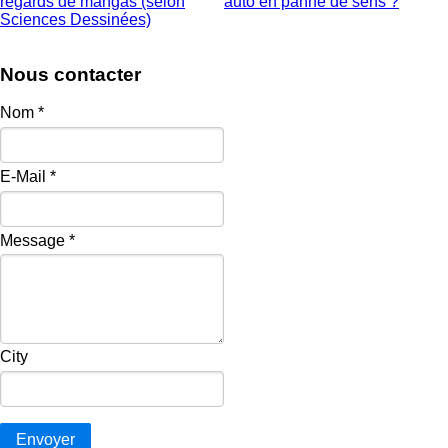
regards de mangas (selon
auto en panne de sens ?
Sciences Dessinées)
Nous contacter
Nom
*
E-Mail
*
Message
*
City
Envoyer