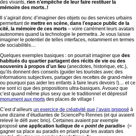
des vivants,
rien n’empêche de leur faire restituer la
mémoire des morts..!
Il s’agirait donc d’imaginer des objets ou des services urbains
permettant de
mettre en scène, dans l’espace public de la
cité, la mémoire de ces morts
– voire carrément leurs avatars
autonomes quand la technologie le permettra. Je vous laisse
imaginer le potentiel de telles interfaces, notamment en termes
de sociabilités…
Quelques exemples basiques : on pourrait imaginer que
des
habitués du quartier partagent des récits de vie ou des
souvenirs à propos d’un lieu
(anecdotes, historique, etc.),
qu’ils donnent des conseils (guider les touristes avec des
informations subjectives, partager des recettes de grand-mère
ou pourquoi pas aider les enfants à faire leurs devoirs !)… et ce
ne sont ici que des propositions ultra-basiques. Avouez que
c’est quand même plus sexy que le traditionnel et dépressif
monument aux morts
des places de village !
C’est d’ailleurs
un exercice de créativité que j’avais proposé
à
une dizaine d’étudiantes de SciencePo Rennes (et qui avaient
relevé le défi avec brio). Certaines avaient par exemple
proposé
une application ludique de «
point de paradis
«
(=
gagner sa place au paradis en priant pour les avatars des