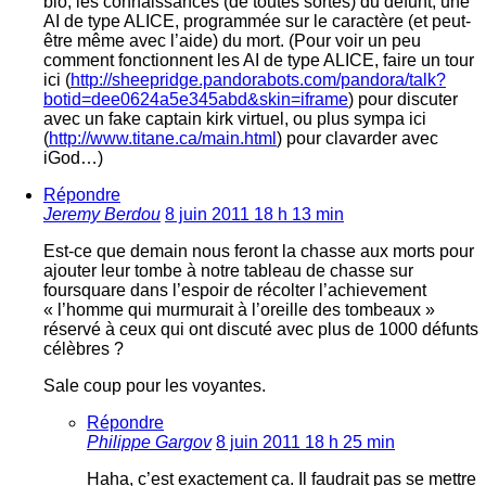
bio, les connaissances (de toutes sortes) du défunt, une
AI de type ALICE, programmée sur le caractère (et peut-
être même avec l’aide) du mort. (Pour voir un peu
comment fonctionnent les AI de type ALICE, faire un tour
ici (
http://sheepridge.pandorabots.com/pandora/talk?
botid=dee0624a5e345abd&skin=iframe
) pour discuter
avec un fake captain kirk virtuel, ou plus sympa ici
(
http://www.titane.ca/main.html
) pour clavarder avec
iGod…)
Répondre
Jeremy Berdou
8 juin 2011 18 h 13 min
Est-ce que demain nous feront la chasse aux morts pour
ajouter leur tombe à notre tableau de chasse sur
foursquare dans l’espoir de récolter l’achievement
« l’homme qui murmurait à l’oreille des tombeaux »
réservé à ceux qui ont discuté avec plus de 1000 défunts
célèbres ?
Sale coup pour les voyantes.
Répondre
Philippe Gargov
8 juin 2011 18 h 25 min
Haha, c’est exactement ça. Il faudrait pas se mettre