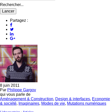
Rechercher...
Partagez :
8 juin 2011
Par
Philippe Gargov
qui vous parle de
Aménagement & Construction
,
Design & interfaces
,
Economie
& société
,
Imaginaires
,
Modes de vie
,
Mutations numériques