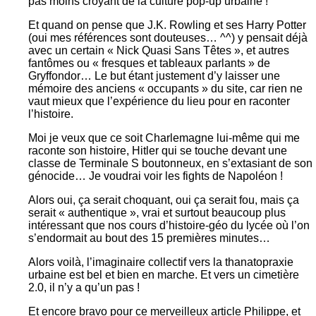
pas moins croyant de la culture pop-up urbaine !
Et quand on pense que J.K. Rowling et ses Harry Potter
(oui mes références sont douteuses… ^^) y pensait déjà
avec un certain « Nick Quasi Sans Têtes », et autres
fantômes ou « fresques et tableaux parlants » de
Gryffondor… Le but étant justement d’y laisser une
mémoire des anciens « occupants » du site, car rien ne
vaut mieux que l’expérience du lieu pour en raconter
l’histoire.
Moi je veux que ce soit Charlemagne lui-même qui me
raconte son histoire, Hitler qui se touche devant une
classe de Terminale S boutonneux, en s’extasiant de son
génocide… Je voudrai voir les fights de Napoléon !
Alors oui, ça serait choquant, oui ça serait fou, mais ça
serait « authentique », vrai et surtout beaucoup plus
intéressant que nos cours d’histoire-géo du lycée où l’on
s’endormait au bout des 15 premières minutes…
Alors voilà, l’imaginaire collectif vers la thanatopraxie
urbaine est bel et bien en marche. Et vers un cimetière
2.0, il n’y a qu’un pas !
Et encore bravo pour ce merveilleux article Philippe, et