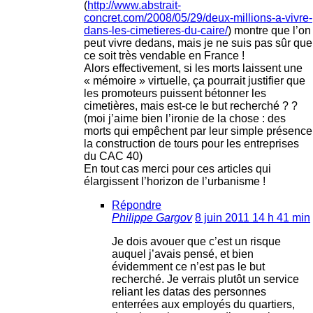
(
http://www.abstrait-
concret.com/2008/05/29/deux-millions-a-vivre-
dans-les-cimetieres-du-caire/
) montre que l’on
peut vivre dedans, mais je ne suis pas sûr que
ce soit très vendable en France !
Alors effectivement, si les morts laissent une
« mémoire » virtuelle, ça pourrait justifier que
les promoteurs puissent bétonner les
cimetières, mais est-ce le but recherché ? ?
(moi j’aime bien l’ironie de la chose : des
morts qui empêchent par leur simple présence
la construction de tours pour les entreprises
du CAC 40)
En tout cas merci pour ces articles qui
élargissent l’horizon de l’urbanisme !
Répondre
Philippe Gargov
8 juin 2011 14 h 41 min
Je dois avouer que c’est un risque
auquel j’avais pensé, et bien
évidemment ce n’est pas le but
recherché. Je verrais plutôt un service
reliant les datas des personnes
enterrées aux employés du quartiers,