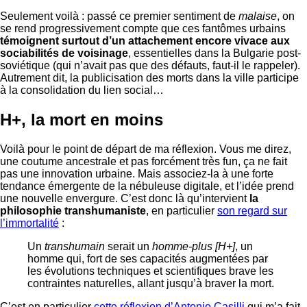
Seulement voilà : passé ce premier sentiment de
malaise
, on
se rend progressivement compte que ces fantômes urbains
témoignent surtout d’un attachement encore vivace aux
sociabilités de voisinage
, essentielles dans la Bulgarie post-
soviétique (qui n’avait pas que des défauts, faut-il le rappeler).
Autrement dit, la publicisation des morts dans la ville participe
à la consolidation du lien social…
H+, la mort en moins
Voilà pour le point de départ de ma réflexion. Vous me direz,
une coutume ancestrale et pas forcément très fun, ça ne fait
pas une innovation urbaine. Mais associez-la à une forte
tendance émergente de la nébuleuse digitale, et l’idée prend
une nouvelle envergure. C’est donc là qu’intervient
la
philosophie transhumaniste
, en particulier
son regard sur
l’immortalité
:
Un
transhumain
serait un
homme-plus [H+]
, un
homme qui, fort de ses capacités augmentées par
les évolutions techniques et scientifiques brave les
contraintes naturelles, allant jusqu’à braver la mort.
C’est en particulier
cette réflexion d’Antonio Casilli
qui m’a fait