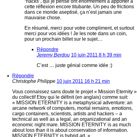
“hacks”, qui je pense ont énormément à apporter à
cette réflexion encore titubante. Un peu de frictions
dans ce monde aseptisé, ça n’est jamais une
mauvaise chose.
En résumé, merci pour votre compliment, et surtout
merci pour vos idées ! Je les note dans un coin,
pour un prochain billet sur le sujet…
Répondre
Jeremy Berdou
10 juin 2011 8 h 39 min
C’est … juste génial comme idée :)
Répondre
Christophe Philippe
10 juin 2011 16 h 21 min
Vous connaissez sans doute le projet « Mission Eternity »
du collectif Etoy qui le définit (en anglais) comme suit:
« MISSION ETERNITY is a metaphysical adventure: an
arcane network of computers, mortal remains, emotions,
cargo containers, scientists, artists and hackers – a
technical as well as a legal, an organizational and an
economic night mare. MISSION ETERNITY is as much
about loss than it is about conservation of information.
MISSION ETERNITY is hybrid art. »