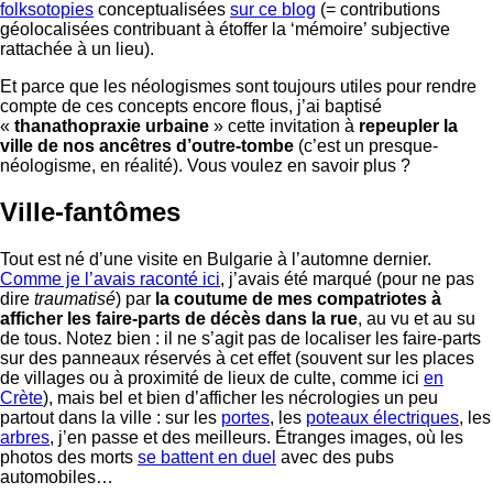
folksotopies
conceptualisées
sur ce blog
(= contributions
géolocalisées contribuant à étoffer la ‘mémoire’ subjective
rattachée à un lieu).
Et parce que les néologismes sont toujours utiles pour rendre
compte de ces concepts encore flous, j’ai baptisé
«
thanathopraxie urbaine
» cette invitation à
repeupler la
ville de nos ancêtres d’outre-tombe
(c’est un presque-
néologisme, en réalité). Vous voulez en savoir plus ?
Ville-fantômes
Tout est né d’une visite en Bulgarie à l’automne dernier.
Comme je l’avais raconté ici
, j’avais été marqué (pour ne pas
dire
traumatisé
) par
la coutume de mes compatriotes à
afficher les faire-parts de décès dans la rue
, au vu et au su
de tous. Notez bien : il ne s’agit pas de localiser les faire-parts
sur des panneaux réservés à cet effet (souvent sur les places
de villages ou à proximité de lieux de culte, comme ici
en
Crète
), mais bel et bien d’afficher les nécrologies un peu
partout dans la ville : sur les
portes
, les
poteaux électriques
, les
arbres
, j’en passe et des meilleurs. Étranges images, où les
photos des morts
se battent en duel
avec des pubs
automobiles…