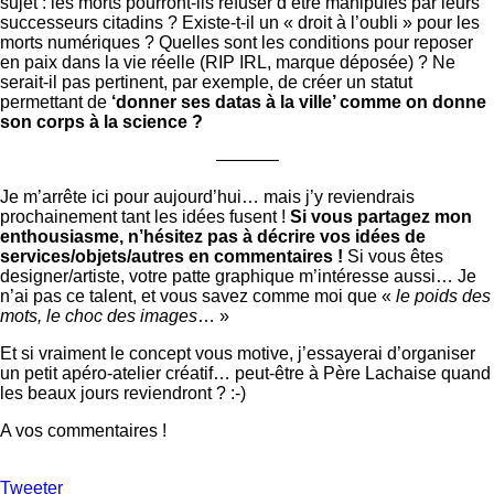
sujet : les morts pourront-ils refuser d’être manipulés par leurs
successeurs citadins ? Existe-t-il un « droit à l’oubli » pour les
morts numériques ? Quelles sont les conditions pour reposer
en paix dans la vie réelle (RIP IRL, marque déposée) ? Ne
serait-il pas pertinent, par exemple, de créer un statut
permettant de
‘donner ses datas à la ville’ comme on donne
son corps à la science ?
———–
Je m’arrête ici pour aujourd’hui… mais j’y reviendrais
prochainement tant les idées fusent !
Si vous partagez mon
enthousiasme, n’hésitez pas à décrire vos idées de
services/objets/autres en commentaires !
Si vous êtes
designer/artiste, votre patte graphique m’intéresse aussi… Je
n’ai pas ce talent, et vous savez comme moi que «
le poids des
mots, le choc des images
… »
Et si vraiment le concept vous motive, j’essayerai d’organiser
un petit apéro-atelier créatif… peut-être à Père Lachaise quand
les beaux jours reviendront ? :-)
A vos commentaires !
Tweeter