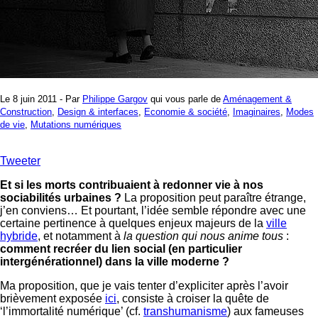
Le 8 juin 2011 - Par
Philippe Gargov
qui vous parle de
Aménagement &
Construction
,
Design & interfaces
,
Economie & société
,
Imaginaires
,
Modes
de vie
,
Mutations numériques
Tweeter
Et si les morts contribuaient à redonner vie à nos
sociabilités urbaines ?
La proposition peut paraître étrange,
j’en conviens… Et pourtant, l’idée semble répondre avec une
certaine pertinence à quelques enjeux majeurs de la
ville
hybride
, et notamment à
la question qui nous anime tous
:
comment recréer du lien social (en particulier
intergénérationnel) dans la ville moderne ?
Ma proposition, que je vais tenter d’expliciter après l’avoir
brièvement exposée
ici
, consiste à croiser la quête de
‘l’immortalité numérique’ (cf.
transhumanisme
) aux fameuses