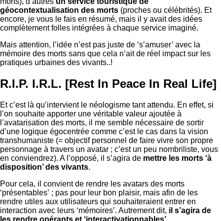
morts), d’autres
un service touristique de
géocontextualisation des morts
(proches ou célébrités). Et
encore, je vous le fais en résumé, mais il y avait des idées
complètement folles intégrées à chaque service imaginé.
Mais attention, l’idée n’est pas juste de ‘s’amuser’ avec la
mémoire des morts sans que cela n’ait de réel impact sur les
pratiques urbaines des vivants..!
R.I.P. I.R.L. [Rest In Peace In Real Life]
Et c’est là qu’intervient le néologisme tant attendu. En effet, si
l’on souhaite apporter une véritable valeur ajoutée à
l’avatarisation des morts, il me semble nécessaire de sortir
d’une logique égocentrée comme c’est le cas dans la vision
transhumaniste (= objectif personnel de faire vivre son propre
personnage à travers un avatar ; c’est un peu nombriliste, vous
en conviendrez). A l’opposé, il s’agira de
mettre les morts ‘à
disposition’ des vivants
.
Pour cela, il convient de rendre les avatars des morts
‘présentables’ ; pas pour leur bon plaisir, mais afin de les
rendre utiles aux utilisateurs qui souhaiteraient entrer en
interaction avec leurs ‘mémoires’. Autrement dit,
il s’agira de
les rendre opérants et ‘interactivationnables’
.