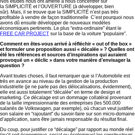
Nos études nous ont amené à nous concentrer sur
la SIMPLICITÉ et l’OUVERTURE (à développer, bien
sûr). Mais, il se trouve que la SIMPLICITÉ n’est pas très
profitable à vendre de façon traditionnelle C’est pourquoi nous
avons dû ensuite développer de nouveaux modèles
économiques pertinents. Le plus “extra-ordinaire” étant le
FREE CAR PROJECT
sur la base de la voiture “populaire”.
Comment en êtes-vous arrivé
à réfléchir « out of the box »
et
formuler une proposition aussi « décalée » ? Quelles ont
été les références et sources d’inspirations qui auraient
provoqué un « déclic » dans votre manière d’envisager la
question ?
Avant toutes choses, il faut remarquer que si l’Automobile est
très en avance au niveau de la gestion de la production
industrielle (je ne parle pas des délocalisations, évidemment),
elle est aussi totalement “décalée” en terme de design et
marketing. Ce décalage est un dommage collatéral provenant
de la taille impressionnante des entreprises (les 500.000
salariés de Volkswagen, par exemple), où chacun veut justifier
son salaire en “rajoutant” du savoir-faire sur son micro-domaine
d’application, sans être jamais responsable du résultat final.
Du coup, pour justifier ce “décalage” par rapport au monde réel
(qu’il soit économique, social ou écologique) les constructeurs