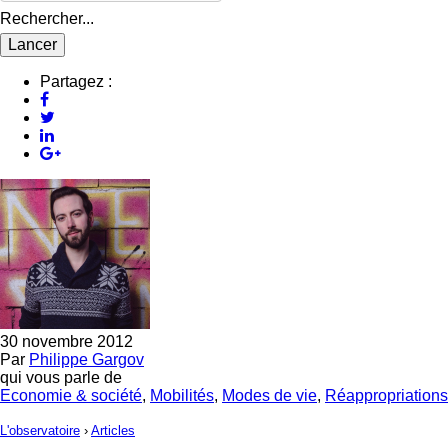
Rechercher...
Partagez :
30 novembre 2012
Par
Philippe Gargov
qui vous parle de
Economie & société
,
Mobilités
,
Modes de vie
,
Réappropriations
L'observatoire
›
Articles