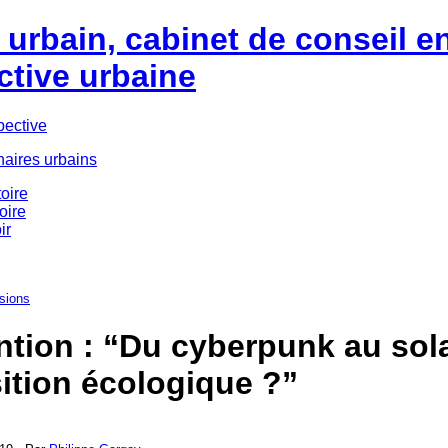
urbain, cabinet de conseil e
ctive urbaine
pective
naires urbains
oire
oire
ir
sions
ntion : “Du cyberpunk au sol
sition écologique ?”