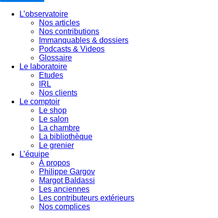
L’observatoire
Nos articles
Nos contributions
Immanquables & dossiers
Podcasts & Videos
Glossaire
Le laboratoire
Etudes
IRL
Nos clients
Le comptoir
Le shop
Le salon
La chambre
La bibliothèque
Le grenier
L’équipe
À propos
Philippe Gargov
Margot Baldassi
Les anciennes
Les contributeurs extérieurs
Nos complices