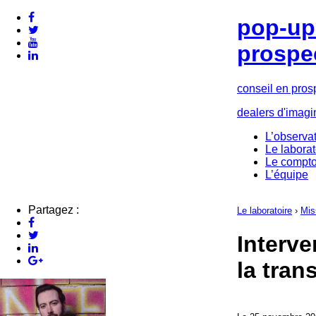
pop-up 
prospe
conseil en pros
dealers d'imagi
L’observat
Le laborat
Le compto
L’équipe
Partagez :
Le laboratoire
›
Mis
Interve
la tran