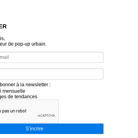
ER
is,
leur de pop‑up urbain.
bonner à la newsletter :
té mensuelle
ges de tendances
S'incrire