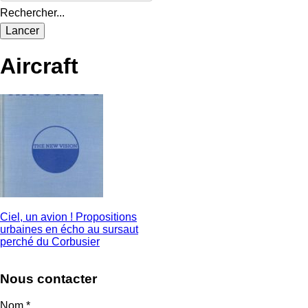
Rechercher...
Aircraft
Ciel, un avion ! Propositions
urbaines en écho au sursaut
perché du Corbusier
Nous contacter
Nom
*