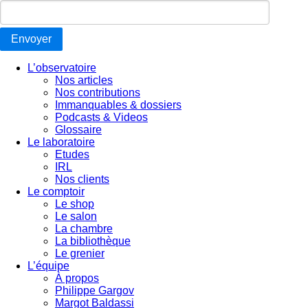
Envoyer
L’observatoire
Nos articles
Nos contributions
Immanquables & dossiers
Podcasts & Videos
Glossaire
Le laboratoire
Etudes
IRL
Nos clients
Le comptoir
Le shop
Le salon
La chambre
La bibliothèque
Le grenier
L’équipe
À propos
Philippe Gargov
Margot Baldassi