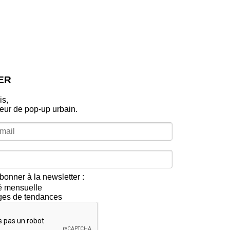
ER
is,
leur de pop‑up urbain.
bonner à la newsletter :
té mensuelle
ges de tendances