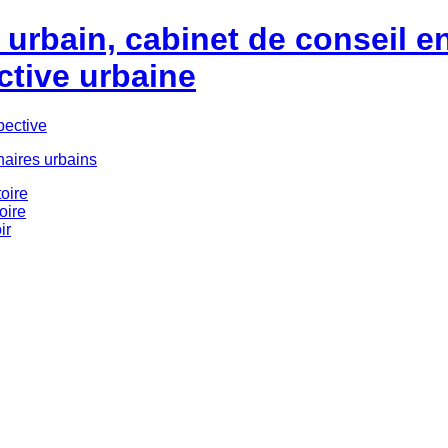
urbain, cabinet de conseil e
ctive urbaine
pective
naires urbains
oire
oire
ir