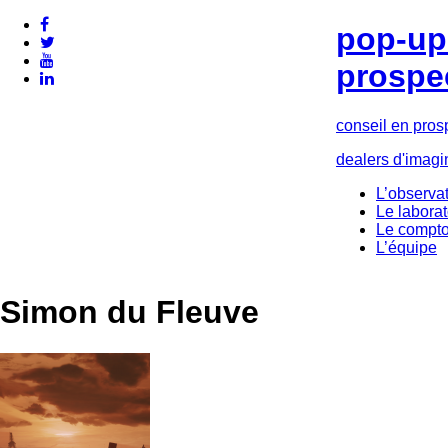
pop-up 
prospe
conseil en pros
dealers d'imagi
L’observat
Le laborat
Le compto
L’équipe
Simon du Fleuve