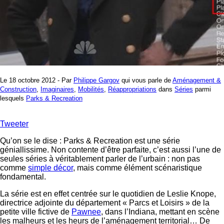
Le 18 octobre 2012 - Par
Philippe Gargov
qui vous parle de
Aménagement &
Construction
,
Imaginaires
,
Mobilités
,
Réappropriations
dans
Séries
parmi
lesquels
Parks & Recreation
Tweeter
Qu’on se le dise : Parks & Recreation est une série
géniallissime. Non contente d’être parfaite, c’est aussi l’une de
seules séries à véritablement parler de l’urbain : non pas
comme
simple décor
, mais comme élément scénaristique
fondamental.
La série est en effet centrée sur le quotidien de Leslie Knope,
directrice adjointe du département « Parcs et Loisirs » de la
petite ville fictive de
Pawnee
, dans l’Indiana, mettant en scène
les malheurs et les heurs de l’aménagement territorial… De