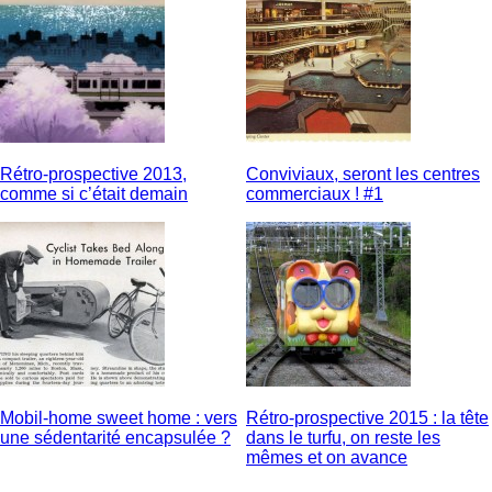
Rétro-prospective 2013,
Conviviaux, seront les centres
comme si c’était demain
commerciaux ! #1
Mobil-home sweet home : vers
Rétro-prospective 2015 : la tête
une sédentarité encapsulée ?
dans le turfu, on reste les
mêmes et on avance