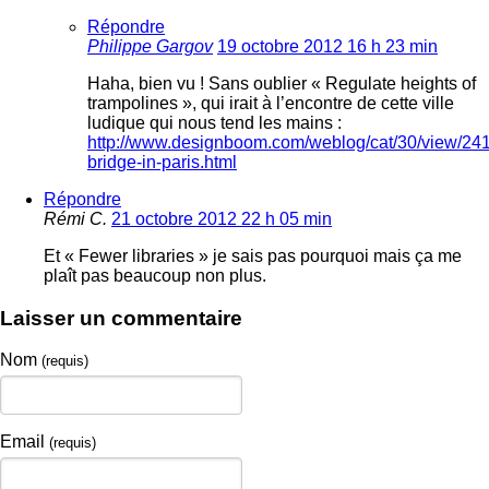
Répondre
Philippe Gargov
19 octobre 2012 16 h 23 min
Haha, bien vu ! Sans oublier « Regulate heights of
trampolines », qui irait à l’encontre de cette ville
ludique qui nous tend les mains :
http://www.designboom.com/weblog/cat/30/view/24
bridge-in-paris.html
Répondre
Rémi C.
21 octobre 2012 22 h 05 min
Et « Fewer libraries » je sais pas pourquoi mais ça me
plaît pas beaucoup non plus.
Laisser un commentaire
Nom
(requis)
Email
(requis)