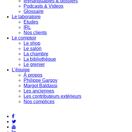
Immanquables & dossiers
Podcasts & Videos
Glossaire
Le laboratoire
Etudes
IRL
Nos clients
Le comptoir
Le shop
Le salon
La chambre
La bibliothèque
Le grenier
L’équipe
À propos
Philippe Gargov
Margot Baldassi
Les anciennes
Les contributeurs extérieurs
Nos complices