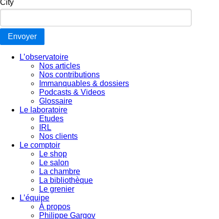
City
Envoyer
L’observatoire
Nos articles
Nos contributions
Immanquables & dossiers
Podcasts & Videos
Glossaire
Le laboratoire
Etudes
IRL
Nos clients
Le comptoir
Le shop
Le salon
La chambre
La bibliothèque
Le grenier
L’équipe
À propos
Philippe Gargov