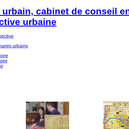
urbain, cabinet de conseil e
ctive urbaine
pective
naires urbains
oire
oire
ir