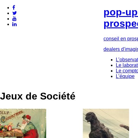
pop-up 
prospe
conseil en pros
dealers d'imagi
L’observat
Le laborat
Le compto
L’équipe
Jeux de Société