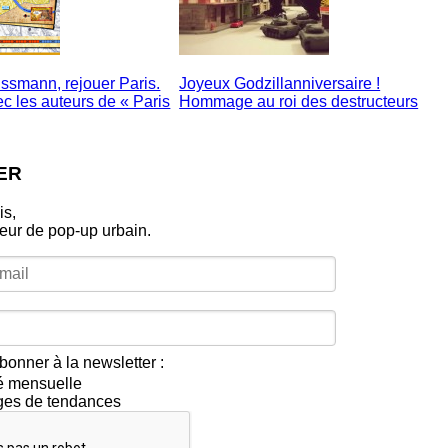
ssmann, rejouer Paris.
Joyeux Godzillanniversaire !
ec les auteurs de « Paris
Hommage au roi des destructeurs
ER
is,
leur de pop‑up urbain.
bonner à la newsletter :
té mensuelle
ges de tendances