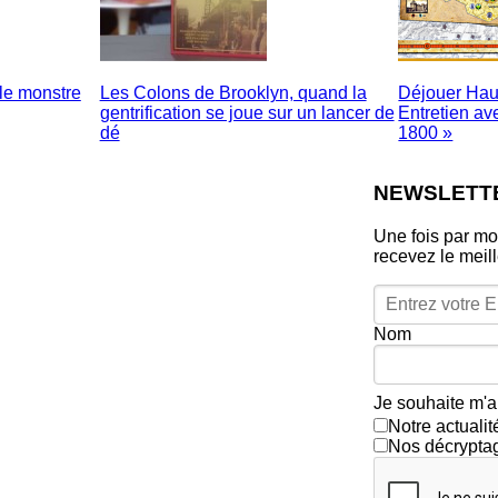
 le monstre
Les Colons de Brooklyn, quand la
Déjouer Hau
gentrification se joue sur un lancer de
Entretien av
dé
1800 »
NEWSLETT
Une fois par mo
recevez le meil
Nom
Je souhaite m'a
Notre actuali
Nos décrypta