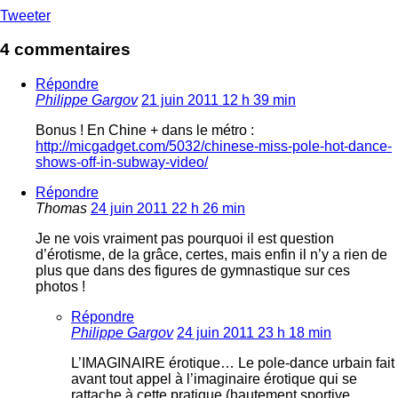
Tweeter
4 commentaires
Répondre
Philippe Gargov
21 juin 2011 12 h 39 min
Bonus ! En Chine + dans le métro :
http://micgadget.com/5032/chinese-miss-pole-hot-dance-
shows-off-in-subway-video/
Répondre
Thomas
24 juin 2011 22 h 26 min
Je ne vois vraiment pas pourquoi il est question
d’érotisme, de la grâce, certes, mais enfin il n’y a rien de
plus que dans des figures de gymnastique sur ces
photos !
Répondre
Philippe Gargov
24 juin 2011 23 h 18 min
L’IMAGINAIRE érotique… Le pole-dance urbain fait
avant tout appel à l’imaginaire érotique qui se
rattache à cette pratique (hautement sportive,