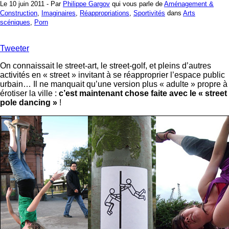
Le 10 juin 2011 - Par
Philippe Gargov
qui vous parle de
Aménagement &
Construction
,
Imaginaires
,
Réappropriations
,
Sportivités
dans
Arts
scéniques
,
Porn
Tweeter
On connaissait le street-art, le street-golf, et pleins d’autres
activités en « street » invitant à se réapproprier l’espace public
urbain… Il ne manquait qu’une version plus « adulte » propre à
érotiser la ville :
c’est maintenant chose faite avec le « street
pole dancing »
!