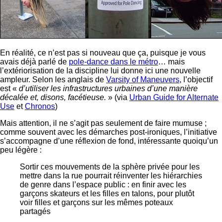
En réalité, ce n’est pas si nouveau que ça, puisque je vous
avais déjà parlé de
pole-dance dans le métro
… mais
l’extériorisation de la discipline lui donne ici une nouvelle
ampleur. Selon les anglais de
Varsity of Maneuvers
, l’objectif
est «
d’utiliser les infrastructures urbaines d’une manière
décalée et, disons, facétieuse.
» (via
Urban Guide for Alternate
Use
et
Chronos
)
Mais attention, il ne s’agit pas seulement de faire mumuse ;
comme souvent avec les démarches post-ironiques, l’initiative
s’accompagne d’une réflexion de fond, intéressante quoiqu’un
peu légère :
Sortir ces mouvements de la sphère privée pour les
mettre dans la rue pourrait réinventer les hiérarchies
de genre dans l’espace public : en finir avec les
garçons skateurs et les filles en talons, pour plutôt
voir filles et garçons sur les mêmes poteaux
partagés