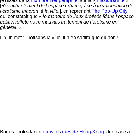
je disais dans
mon premier pamphlet
sur la «
masturbanité
»
[
Réenchantement de l’espace urbain grâce à la valorisation de
l’érotisme inhérent à la ville.
], en reprenant
The Pop-Up City
qui constatait que «
le manque de lieux érotisés [dans l’espace
public] reflète notre mauvais traitement de l’érotisme en
général.
»
En un mot : Érotisons la ville, il n’en sortira que du bon !
——–
Bonus : pole-dance
dans les rues de Hong-Kong
, dédicace à