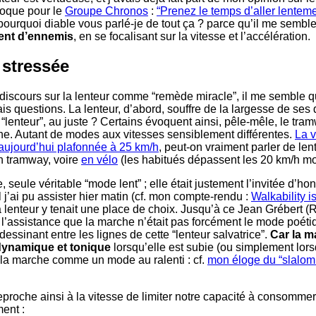
époque pour le
Groupe Chronos
:
“Prenez le temps d’aller lentem
pourquoi diable vous parlé-je de tout ça ? parce qu’il me semble
ent d’ennemis
, en se focalisant sur la vitesse et l’accélération.
stressée
 discours sur la lenteur comme “remède miracle”, il me semble q
is questions. La lenteur, d’abord, souffre de la largesse de ses d
“lenteur”, au juste ? Certains évoquent ainsi, pêle-mêle, le tram
he. Autant de modes aux vitesses sensiblement différentes.
La v
aujourd’hui plafonnée à 25 km/h
, peut-on vraiment parler de len
n tramway, voire
en vélo
(les habitués dépassent les 20 km/h m
 seule véritable “mode lent” ; elle était justement l’invitée d’h
j’ai pu assister hier matin (cf. mon compte-rendu :
Walkability i
 lenteur y tenait une place de choix. Jusqu’à ce Jean Grébert (
 l’assistance que la marche n’était pas forcément le mode poéti
dessinant entre les lignes de cette “lenteur salvatrice”.
Car la m
 dynamique et tonique
lorsqu’elle est subie (ou simplement lors
la marche comme un mode au ralenti : cf.
mon éloge du “slalom
proche ainsi à la vitesse de limiter notre capacité à consommer
ment :