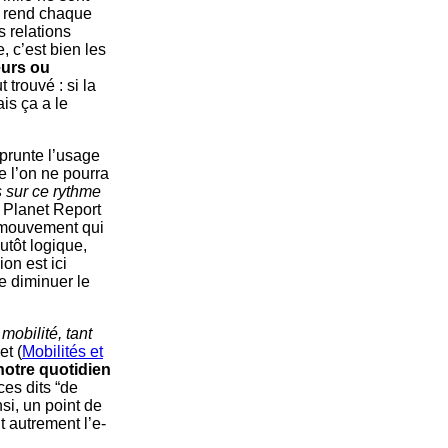
i rend chaque
s relations
 c’est bien les
eurs ou
 trouvé : si la
ais ça a le
mprunte l’usage
e l’on ne pourra
 sur ce rythme
g Planet Report
e mouvement qui
utôt logique,
on est ici
de diminuer le
mobilité, tant
et (
Mobilités et
 notre quotidien
ces dits “de
nsi, un point de
t autrement l’e-