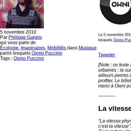
5 novembre 2010
Le 5 novembre 201
Par
Philippe Gargov
lesquels
Oxmo Puc
qui vous parle de
Écologie
,
Imaginaires
,
Mobilités
dans
Musique
parmi lesquels
Oxmo Puccino
Tweeter
Tags :
Oxmo Puccino
[Note : ce texte
urbaines : la su
ailleurs permis
profiter. Le bille
merci à Owni pou
———–
La vitesse
“La vitesse phys
c’est la vitesse”