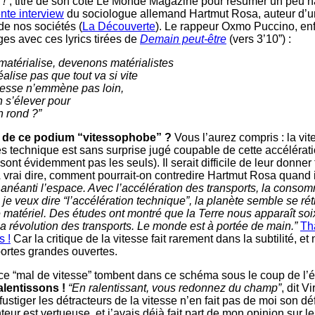
 !
”, titre de son côté Le Monde Magazine pour résumer un peu 
nte interview
du sociologue allemand Hartmut Rosa, auteur d’u
 de nos sociétés (
La Découverte
). Le rappeur Oxmo Puccino, enf
ges avec ces lyrics tirées de
Demain peut-être
(vers 3’10”) :
matérialise, devenons matérialistes
éalise pas que tout va si vite
itesse n’emmène pas loin,
 s’élever pour
n rond ?”
de ce podium “vitessophobe” ?
Vous l’aurez compris : la vite
rès technique est sans surprise jugé coupable de cette accélérat
e sont évidemment pas les seuls). Il serait difficile de leur donner
À vrai dire, comment pourrait-on contredire Hartmut Rosa quand i
 anéanti l’espace. Avec l’accélération des transports, la consom
e veux dire “l’accélération technique”, la planète semble se rétré
e matériel. Des études ont montré que la Terre nous apparaît soi
la révolution des transports. Le monde est à portée de main.”
Th
s !
Car la critique de la vitesse fait rarement dans la subtilité, e
ortes grandes ouvertes.
e “mal de vitesse” tombent dans ce schéma sous le coup de l’é
ralentissons !
“En ralentissant, vous redonnez du champ”
, dit Vi
 fustiger les détracteurs de la vitesse n’en fait pas de moi son d
nteur est vertueuse, et j’avais déjà fait part de mon opinion sur l