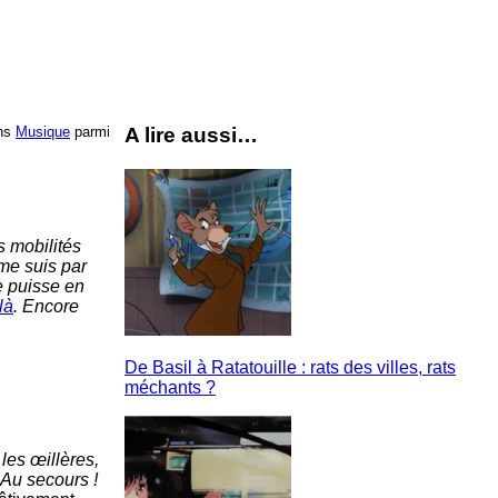
ns
Musique
parmi
A lire aussi…
s mobilités
 me suis par
e puisse en
là
. Encore
De Basil à Ratatouille : rats des villes, rats
méchants ?
les œillères,
Au secours !