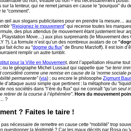
soutenable ou non, vivable ou non – est nécessairement positif.
s sur la lenteur, qui ne remet jamais en cause le “pourquoi” du 
r le “comment”.
er un œil aux slogans publicitaires pour en prendre la mesure… a
umblr “
Rejoignez le mouvement
” qui recense toutes les marques
ormule, des plus attendus (le mouvement étant justement leur a
, Playstation Move…) aux plus surprenants (le Mouvement des 
Y ?). La formule n’est qu’un des nombreux avatars de ce
“dog
ui fait écho au “
dogme du flux
” de Bruno Marzloff). Il est loin d’ê
rraient remplir un autre tumblr.
stitut pour la Ville en Mouvemen
t, dont l’appellation résume tou
 ; ou le géographe Michel Lussaut qui rappelle que
“se tenir im
st considéré comme une remise en cause de la ‘norme sociale p
obilité permanente”
(
via
) ; ou encore le philosophe
Zigmunt Bau
e d’attaque aussi simple que pertinent : la métaphore du “liquid
de nos sociétés dans “l’ère du flux” qui ne connaît
“qu’un seul int
se retirer de la course à l’éphémère”
.
Hors du mouvement point
i… ?
ent ? Faites le taire !
t pas nécessaire de remettre en cause cette “mobilité” trop souv
 questionner la légitimité ? Car les maux décrits par Rosa ou Vi