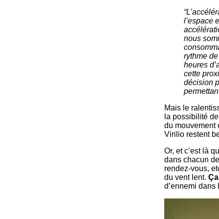
“L’accélé
l’espace 
accélérati
nous somme
consommati
rythme de 
heures d’a
cette pro
décision p
permettant
Mais le ralentis
la possibilité d
du mouvement em
Virilio restent 
Or, et c’est là 
dans chacun de 
rendez-vous, et
du vent lent.
Ça
d’ennemi dans l