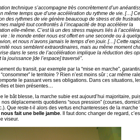
ration technique s’accompagne très concrètement d’un anéanti
en même temps que d’une accélération du rythme de vie. […] Ce
on des rythmes de vie génère beaucoup de stress et de frustrati
s malgré tout confrontés à l’incapacité de trop accélérer la
on elle-même. C’est là un des stress majeurs liés à l’accéléra
vie : le monde entier nous est offert en une seconde ou à quel
vion, et nous n’avons jamais le temps d’en jouir. […] Cette rapid
ximité nous semblent extraordinaires, mais au même moment c
rise dans le sens de l’accélération implique la réduction des op
 la jouissance [de l’espace] traversé”
.
sement du transit, par exemple par la “mise en marche”, garantira
e “consommer” le territoire ? Rien n’est moins sûr ; car même rale
porte le passant vers ses obligations. Dans ces situations, l
belles et bien présentes…
que le bât blesse, la marche subie est aujourd’hui majoritaire, pu
nos déplacements quotidiens “sous pression” (courses, domicile
c.). Que reste-t-il alors des vertus enchanteresses de la marche
 nous fait une belle jambe
. Il faut donc changer de regard, c’es
e viseur.