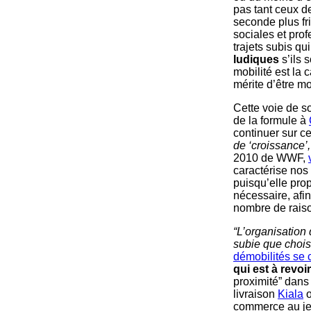
pas tant ceux d
seconde plus fri
sociales et pro
trajets subis qu
ludiques
s’ils 
mobilité est la c
mérite d’être mo
Cette voie de so
de la formule à
continuer sur 
de ‘croissance’
2010 de WWF,
caractérise nos 
puisqu’elle prop
nécessaire, afin
nombre de raiso
“L’organisation 
subie que chois
démobilités se 
qui est à revoir
proximité” dans l
livraison
Kiala
commerce au je