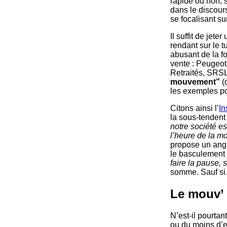
rapide ou non, 
dans le discour
se focalisant su
Il suffit de jet
rendant sur le t
abusant de la f
vente : Peugeot
Retraités, SRSL
mouvement”
(q
les exemples pou
Citons ainsi l’
In
la sous-tendent
notre société e
l’heure de la m
propose un angl
le basculement 
faire la pause, 
somme. Sauf s
Le mouv’ m
N’est-il pourtan
ou du moins d’en