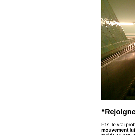
“Rejoigne
Et si le vrai p
mouvement lu