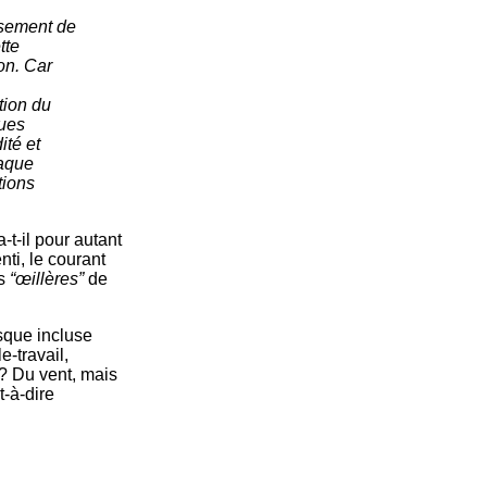
ssement de
tte
on. Car
tion du
ques
ité et
haque
tions
-t-il pour autant
nti, le courant
es
“œillères”
de
isque incluse
-travail,
 ? Du vent, mais
t-à-dire