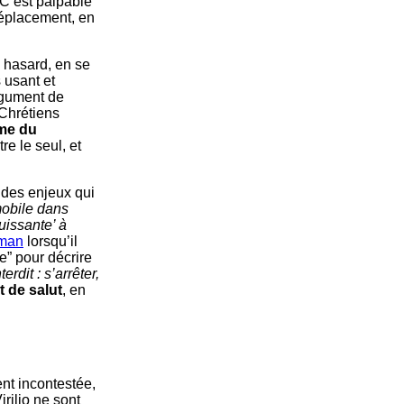
 C’est palpable
déplacement, en
u hasard, en se
 usant et
rgument de
Chrétiens
me du
tre le seul, et
t des enjeux qui
mobile dans
uissante’ à
man
lorsqu’il
e” pour décrire
erdit : s’arrêter,
 de salut
, en
ent incontestée,
rilio ne sont