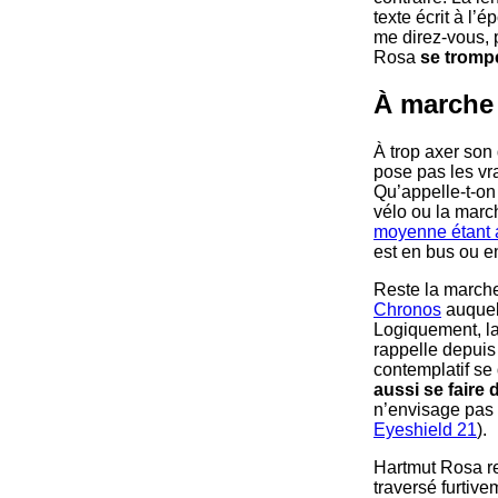
texte écrit à l’
me direz-vous, 
Rosa
se tromp
À marche 
À trop axer son
pose pas les vra
Qu’appelle-t-on 
vélo ou la marc
moyenne étant 
est en bus ou e
Reste la marche,
Chronos
auquel 
Logiquement, la
rappelle depuis
contemplatif se 
aussi se faire
n’envisage pas 
Eyeshield 21
).
Hartmut Rosa re
traversé furtive