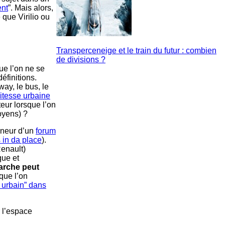
ent
”. Mais alors,
 que Virilio ou
Transperceneige et le train du futur : combien
de divisions ?
ue l’on ne se
éfinitions.
way, le bus, le
itesse urbaine
teur lorsque l’on
oyens) ?
onneur d’un
forum
s in da place
).
Renault)
que et
arche peut
que l’on
 urbain” dans
 l’espace