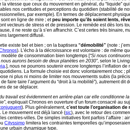
e la vitesse que ceux du mouvement en général, du “liquide” qu
ables nos certitudes et perceptions du quotidien (stabilité de no
fessionnelles, par exemple). En termes de déplacement physique,
i sont en ligne de mire ; et
peu importe qu’ils soient lents, rêv
sont vecteurs de stress et de pression. Le remède est dès lors tout
ause, il ne reste qu’à s’en affranchir. C’est certes très binaire, m
ins largement diffusé.
rtie existe bel et bien ; on la baptisera
“démobilité”
(note : j’e
Chronos
). L’écho à la décroissance est volontaire : de même qu
ce modèle de consommation bien longtemps [
“Si nous continuons
, nous aurons besoin de deux planètes en 2030”
, selon le Livin
via
.], nous ne pourrons soutenir encore longtemps l’inflation d
quotidiens. La formule choisie est donc volontairement choc ; pl
ose ni plus ni moins de limiter nos mouvements subis (la précisi
 de faire taire l’argument du “droit à la mobilité”), autrement dit 
ns de se déplacer.
du travail est évidemment en arrière-plan car elle conditionne la 
ie”
, expliquait Chronos en ouverture d’un forum consacré au suj
conjuguent
). Plus généralement,
c’est toute l’organisation de
. Le mouvement est déjà lancé (
sic
), avec le retour des commer
es centres-villes. De simples initiatives font parfois l’affaire : ai
ou
Cityssimo
limitera les contraintes temporelles qu’imposeraien
une urbain dynamique type.