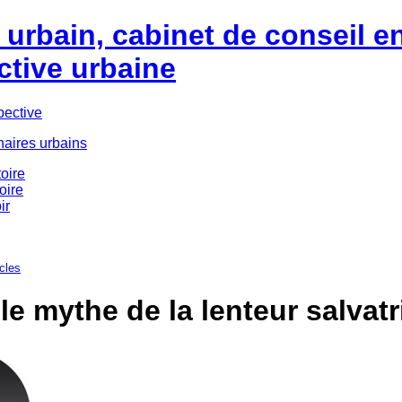
urbain, cabinet de conseil e
ctive urbaine
pective
naires urbains
oire
oire
ir
icles
le mythe de la lenteur salvatr