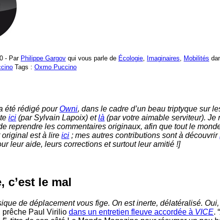
0 - Par
Philippe Gargov
qui vous parle de
Écologie
,
Imaginaires
,
Mobilités
da
cino
Tags :
Oxmo Puccino
 a été rédigé pour
Owni
, dans le cadre d’un beau triptyque sur le
ite
ici
(par Sylvain Lapoix) et
là
(par votre aimable serviteur). Je
 de reprendre les commentaires originaux, afin que tout le mond
t original est à lire
ici
; mes autres contributions sont à découvrir
r leur aide, leurs corrections et surtout leur amitié !]
, c’est le mal
ique de déplacement vous fige. On est inerte, délatéralisé. Oui, 
, prêche Paul Virilio
dans un entretien fleuve accordée à
VICE
. “