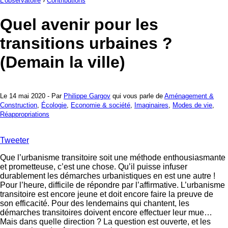
L'observatoire
›
Contributions
Quel avenir pour les
transitions urbaines ?
(Demain la ville)
Le 14 mai 2020 - Par
Philippe Gargov
qui vous parle de
Aménagement &
Construction
,
Écologie
,
Economie & société
,
Imaginaires
,
Modes de vie
,
Réappropriations
Tweeter
Que l’urbanisme transitoire soit une méthode enthousiasmante
et prometteuse, c’est une chose. Qu’il puisse infuser
durablement les démarches urbanistiques en est une autre !
Pour l’heure, difficile de répondre par l’affirmative. L’urbanisme
transitoire est encore jeune et doit encore faire la preuve de
son efficacité. Pour des lendemains qui chantent, les
démarches transitoires doivent encore effectuer leur mue…
Mais dans quelle direction ? La question est ouverte, et les