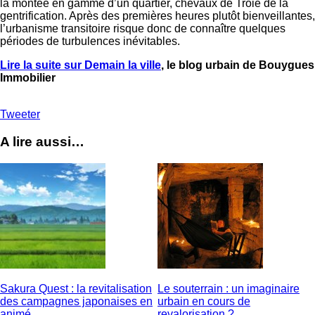
la montée en gamme d’un quartier, chevaux de Troie de la
gentrification. Après des premières heures plutôt bienveillantes,
l’urbanisme transitoire risque donc de connaître quelques
périodes de turbulences inévitables.
Lire la suite sur Demain la ville
, le blog urbain de Bouygues
Immobilier
Tweeter
A lire aussi…
Sakura Quest : la revitalisation
Le souterrain : un imaginaire
des campagnes japonaises en
urbain en cours de
animé
revalorisation ?