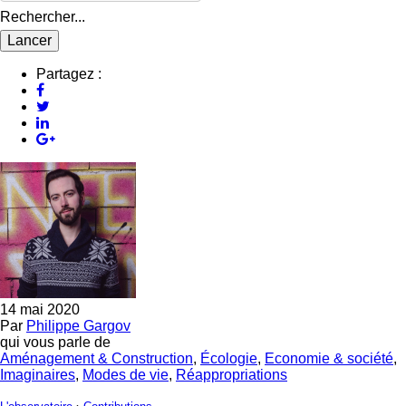
Rechercher...
Partagez :
14 mai 2020
Par
Philippe Gargov
qui vous parle de
Aménagement & Construction
,
Écologie
,
Economie & société
,
Imaginaires
,
Modes de vie
,
Réappropriations