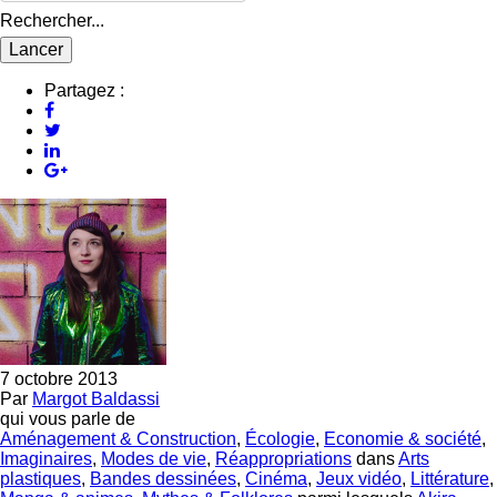
Rechercher...
Partagez :
7 octobre 2013
Par
Margot Baldassi
qui vous parle de
Aménagement & Construction
,
Écologie
,
Economie & société
,
Imaginaires
,
Modes de vie
,
Réappropriations
dans
Arts
plastiques
,
Bandes dessinées
,
Cinéma
,
Jeux vidéo
,
Littérature
,