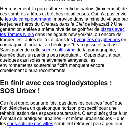
Heureusement, la pop-culture s’entiche parfois (timidement) de
ces sombres artères et brèches rocailleuses. Qui n’a pas envié
le
feu de camp gourmand
improvisé dans la mine du village par
les jeunes héros du
Château dans le Ciel
de Miyazaki ? Une
génération entière a même rêvé de se goinfrer de
pizzas avec
les Tortues Ninja
dans les égouts new yorkais, ou encore de
traquer les Tables de la Loi dans les
hypogées égyptiennes
en
compagnie d’Indiana, archéologue “beau gosse et bad ass”.
Sans parler de cette
scène cultissime
de la pornographie,
tournée dans un parking peu ragoutant… Cependant, à part
quelques cas isolés relativement attrayants, les
environnements souterrains fictifs manquent encore
cruellement d’aura réconfortante.
En finir avec ces troglodystopies :
SOS Urbex !
Ce n’est donc, pour une fois, pas dans les oeuvres “pop” que
l’on dénichera un quelconque horizon prospectif pour une
réhabi(li)tation des espaces souterrains. C’est plutôt grâce à un
éventail de pratiques urbaines – et même urbanistiques – que
les
sous-sols de nos villes
semblent retrouver peu à peu leur