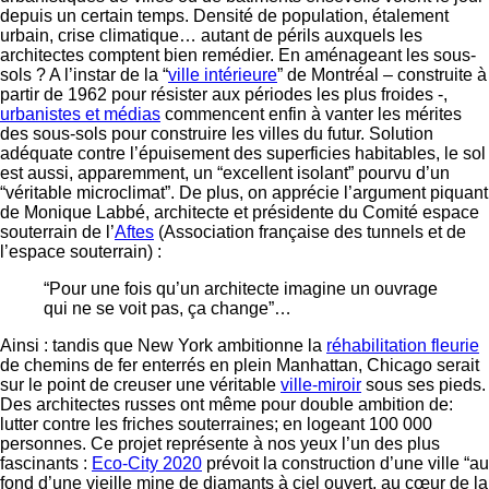
depuis un certain temps. Densité de population, étalement
urbain, crise climatique… autant de périls auxquels les
architectes comptent bien remédier. En aménageant les sous-
sols ? A l’instar de la “
ville intérieure
” de Montréal – construite à
partir de 1962 pour résister aux périodes les plus froides -,
urbanistes et médias
commencent enfin à vanter les mérites
des sous-sols pour construire les villes du futur. Solution
adéquate contre l’épuisement des superficies habitables, le sol
est aussi, apparemment, un “excellent isolant” pourvu d’un
“véritable microclimat”. De plus, on apprécie l’argument piquant
de Monique Labbé, architecte et présidente du Comité espace
souterrain de l’
Aftes
(Association française des tunnels et de
l’espace souterrain) :
“Pour une fois qu’un architecte imagine un ouvrage
qui ne se voit pas, ça change”…
Ainsi : tandis que New York ambitionne la
réhabilitation fleurie
de chemins de fer enterrés en plein Manhattan, Chicago serait
sur le point de creuser une véritable
ville-miroir
sous ses pieds.
Des architectes russes ont même pour double ambition de:
lutter contre les friches souterraines; en logeant 100 000
personnes. Ce projet représente à nos yeux l’un des plus
fascinants :
Eco-City 2020
prévoit la construction d’une ville “au
fond d’une vieille mine de diamants à ciel ouvert, au cœur de la