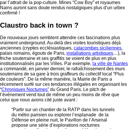
par l’attrait de la pop-culture. Mines “Cow Boy” et royaumes
Nains auront sans doute rendus nostalgiques plus d’un urbex
confirmé !
Claustro back in town ?
De nouveaux jours semblent attendre ces fascinations plus
vraiment underground. Au-delà des visites touristiques déjà
anciennes (cryptes ecclésiastiques,
catacombes siciliennes
,
palais romains, égouts de Paris,
installations artistiques
…), la
friche souterraine et ses graffitis se voient de plus en plus
institutionnalisés par les Villes. Par exemple,
la ville de Nantes
a commandé, en janvier dernier, le rafraîchissement des murs
souterrains de sa gare à trois graffeurs du collectif local “Plus
de couleurs”. De la même manière, la Mairie de Paris a
récemment surfé sur ces tendances illégales en organisant les
“
Chroniques Nocturnes”
du Grand Paris. Le pitch de
l’événement vend tout de même un peu moins de rêve que
celui que nous avons cité juste avant :
“Partir sur un chantier de la RATP dans les tunnels
du métro parisien ou explorer l’esplanade de la
Défense en pleine nuit, le Pavillon de l’Arsenal
propose une série d’explorations nocturnes