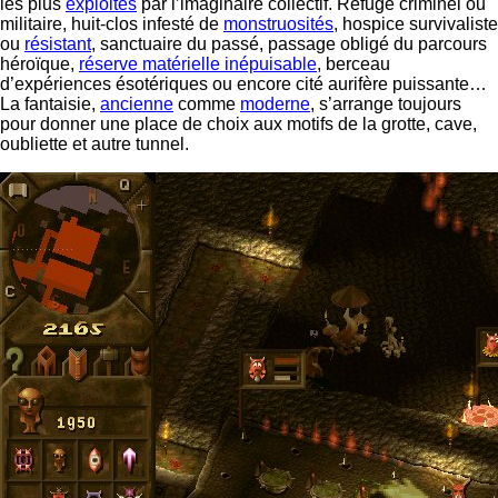
les plus
exploités
par l’imaginaire collectif. Refuge criminel ou
militaire, huit-clos infesté de
monstruosités
, hospice survivaliste
ou
résistant
, sanctuaire du passé, passage obligé du parcours
héroïque,
réserve matérielle inépuisable
, berceau
d’expériences ésotériques ou encore cité aurifère puissante…
La fantaisie,
ancienne
comme
moderne
, s’arrange toujours
pour donner une place de choix aux motifs de la grotte, cave,
oubliette et autre tunnel.