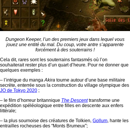
Dungeon Keeper, l’un des premiers jeux dans lequel vous
jouez une entité du mal. Du coup, votre antre s’apparente
forcément à des souterrains !
Cela dit, rares sont les souterrains fantasmés où l’on
souhaiterait rester plus d’un quart d’heure. Pour ne donner que
quelques exemples :
– l’intrigue du manga
Akira
tourne autour d’une base militaire
secrète, enterrée sous la construction du village olympique des
JO de Tokyo 2020
;
– le film d’horreur britannique
The Descent
transforme une
expédition spéléologique entre filles en descente aux enfers
littérale;
– la plus sournoise des créatures de Tolkien,
Gollum
, hante les
entrailles rocheuses des “Monts Brumeux”;