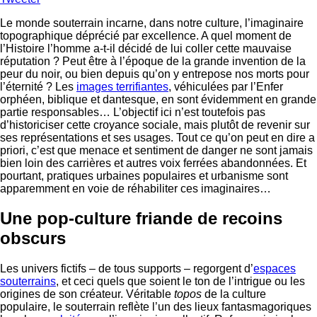
Le monde souterrain incarne, dans notre culture, l’imaginaire
topographique déprécié par excellence. A quel moment de
l’Histoire l’homme a-t-il décidé de lui coller cette mauvaise
réputation ? Peut être à l’époque de la grande invention de la
peur du noir, ou bien depuis qu’on y entrepose nos morts pour
l’éternité ? Les
images terrifiantes
, véhiculées par l’Enfer
orphéen, biblique et dantesque, en sont évidemment en grande
partie responsables… L’objectif ici n’est toutefois pas
d’historiciser cette croyance sociale, mais plutôt de revenir sur
ses représentations et ses usages. Tout ce qu’on peut en dire a
priori, c’est que menace et sentiment de danger ne sont jamais
bien loin des carrières et autres voix ferrées abandonnées. Et
pourtant, pratiques urbaines populaires et urbanisme sont
apparemment en voie de réhabiliter ces imaginaires…
Une pop-culture friande de recoins
obscurs
Les univers fictifs – de tous supports – regorgent d’
espaces
souterrains
, et ceci quels que soient le ton de l’intrigue ou les
origines de son créateur. Véritable
topos
de la culture
populaire, le souterrain reflète l’un des lieux fantasmagoriques