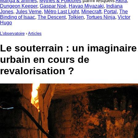
Manga & animes
,
Mythes & Folklores
parmi lesquels
Akira
,
Dungeon Keeper
,
Gaspar Noé
,
Hayao Miyazaki
,
Indiana
Jones
,
Jules Verne
,
Métro Last Light
,
Minecraft
,
Portal
,
The
Binding of Isaac
,
The Descent
,
Tolkien
,
Tortues Ninja
,
Victor
Hugo
L'observatoire
›
Articles
Le souterrain : un imaginaire
urbain en cours de
revalorisation ?