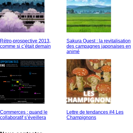
Rétro-prospective 2013,
Sakura Quest : la revitalisation
comme si c’était demain
des campagnes japonaises en
animé
Commerces : quand le
Lettre de tendances #4 Les
collaboratif s’éveillera
Champignons