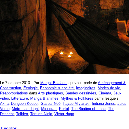
Le 7 octobre 2013 - Par
Margot Baldassi
qui vous parle de
Aménagement &
Construction
,
Écologie
,
Economie & société
,
Imaginaires
,
Modes de vie
,
Réappropriations
dans
Arts plastiques
,
Bandes dessinées
,
Cinéma
,
Jeux
vidéo
,
Littérature
,
Manga & animes
,
Mythes & Folklores
parmi lesquels
Akira
,
Dungeon Keeper
,
Gaspar Noé
,
Hayao Miyazaki
,
Indiana Jones
,
Jules
Verne
,
Métro Last Light
,
Minecraft
,
Portal
,
The Binding of Isaac
,
The
Descent
,
Tolkien
,
Tortues Ninja
,
Victor Hugo
Tweeter