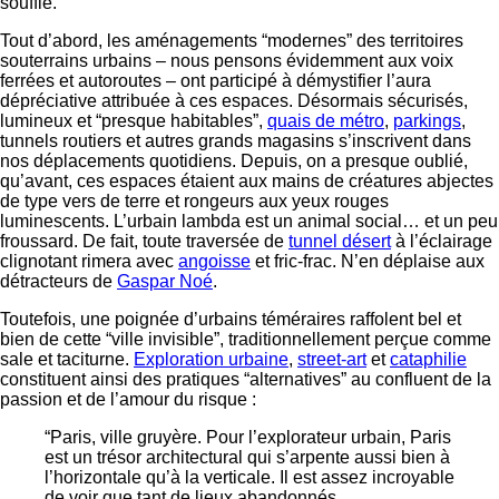
souffle.
Tout d’abord, les aménagements “modernes” des territoires
souterrains urbains – nous pensons évidemment aux voix
ferrées et autoroutes – ont participé à démystifier l’aura
dépréciative attribuée à ces espaces. Désormais sécurisés,
lumineux et “presque habitables”,
quais de métro
,
parkings
,
tunnels routiers et autres grands magasins s’inscrivent dans
nos déplacements quotidiens. Depuis, on a presque oublié,
qu’avant, ces espaces étaient aux mains de créatures abjectes
de type vers de terre et rongeurs aux yeux rouges
luminescents. L’urbain lambda est un animal social… et un peu
froussard. De fait, toute traversée de
tunnel désert
à l’éclairage
clignotant rimera avec
angoisse
et fric-frac. N’en déplaise aux
détracteurs de
Gaspar Noé
.
Toutefois, une poignée d’urbains téméraires raffolent bel et
bien de cette “ville invisible”, traditionnellement perçue comme
sale et taciturne.
Exploration urbaine
,
street-art
et
cataphilie
constituent ainsi des pratiques “alternatives” au confluent de la
passion et de l’amour du risque :
“Paris, ville gruyère. Pour l’explorateur urbain, Paris
est un trésor architectural qui s’arpente aussi bien à
l’horizontale qu’à la verticale. Il est assez incroyable
de voir que tant de lieux abandonnés