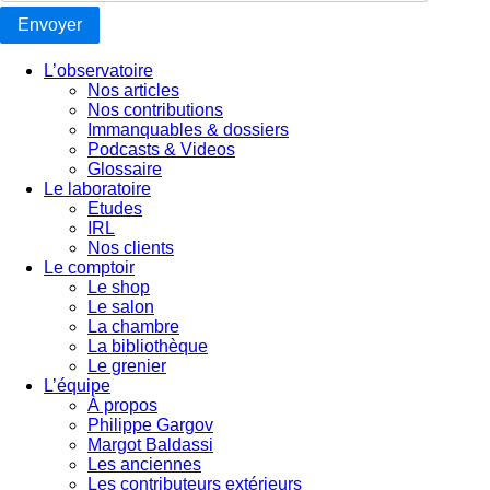
Envoyer
L’observatoire
Nos articles
Nos contributions
Immanquables & dossiers
Podcasts & Videos
Glossaire
Le laboratoire
Etudes
IRL
Nos clients
Le comptoir
Le shop
Le salon
La chambre
La bibliothèque
Le grenier
L’équipe
À propos
Philippe Gargov
Margot Baldassi
Les anciennes
Les contributeurs extérieurs