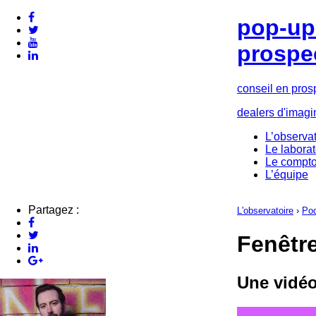
pop-up 
prospe
conseil en pros
dealers d'imagi
L’observat
Le laborat
Le compto
L’équipe
Partagez :
L'observatoire
›
Pod
Fenêtre
Une vidéo