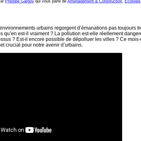
Par
Philippe Gargov
qui vous parle de
Aménagement & Construction
,
Écologie
 environnements urbains regorgent d’émanations pas toujours tr
s qu’en est-il vraiment ? La pollution est-elle réellement dange
ssus ? Est-il encore possible de dépolluer les villes ? Ce mois-c
et crucial pour notre avenir d’urbains.