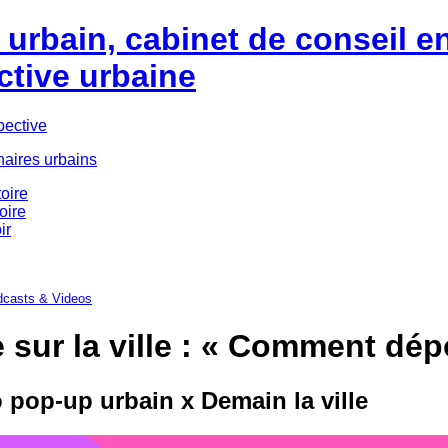
urbain, cabinet de conseil e
ctive urbaine
pective
naires urbains
oire
oire
ir
casts & Videos
 sur la ville : « Comment dépo
 pop-up urbain x Demain la ville