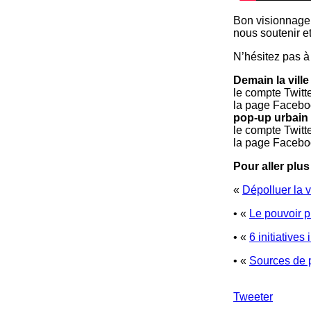
Bon visionnage,
nous soutenir et
N’hésitez pas à 
Demain la ville 
le compte Twitt
la page Facebo
pop-up urbain 
le compte Twitt
la page Facebo
Pour aller plus 
«
Dépolluer la v
• «
Le pouvoir p
• «
6 initiatives
• «
Sources de po
Tweeter