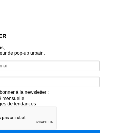
ER
is,
leur de pop‑up urbain.
bonner à la newsletter :
té mensuelle
ges de tendances