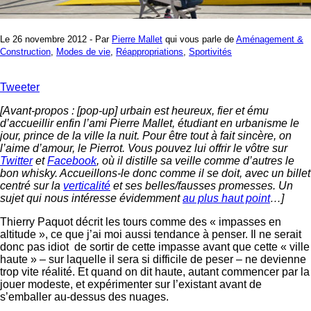
Le 26 novembre 2012 - Par
Pierre Mallet
qui vous parle de
Aménagement &
Construction
,
Modes de vie
,
Réappropriations
,
Sportivités
Tweeter
[Avant-propos : [pop-up] urbain est heureux, fier et ému
d’accueillir enfin l’ami Pierre Mallet, étudiant en urbanisme le
jour, prince de la ville la nuit. Pour être tout à fait sincère, on
l’aime d’amour, le Pierrot. Vous pouvez lui offrir le vôtre sur
Twitter
et
Facebook
, où il distille sa veille comme d’autres le
bon whisky. Accueillons-le donc comme il se doit, avec un billet
centré sur la
verticalité
et ses belles/fausses promesses. Un
sujet qui nous intéresse évidemment
au plus haut point
…]
Thierry Paquot décrit les tours comme des « impasses en
altitude », ce que j’ai moi aussi tendance à penser. Il ne serait
donc pas idiot de sortir de cette impasse avant que cette « ville
haute » – sur laquelle il sera si difficile de peser – ne devienne
trop vite réalité. Et quand on dit haute, autant commencer par la
jouer modeste, et expérimenter sur l’existant avant de
s’emballer au-dessus des nuages.