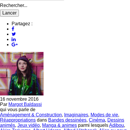
Rechercher...
Partagez :
16 novembre 2016
Par
Margot Baldassi
qui vous parle de
Aménagement & Construction
,
Imaginaires
,
Modes de vie
,
Réappropriations
dans
Bandes dessinées
,
Cinéma
,
Dessins
animés
,
Jeux vidéo
,
Manga & animes
parmi lesquels
Adibou
,