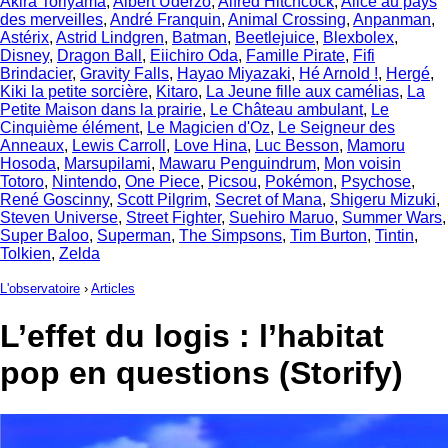
Akira Toriyama
,
Albert Uderzo
,
Alfred Hitchcock
,
Alice au pays
des merveilles
,
André Franquin
,
Animal Crossing
,
Anpanman
,
Astérix
,
Astrid Lindgren
,
Batman
,
Beetlejuice
,
Blexbolex
,
Disney
,
Dragon Ball
,
Eiichiro Oda
,
Famille Pirate
,
Fifi
Brindacier
,
Gravity Falls
,
Hayao Miyazaki
,
Hé Arnold !
,
Hergé
,
Kiki la petite sorcière
,
Kitaro
,
La Jeune fille aux camélias
,
La
Petite Maison dans la prairie
,
Le Château ambulant
,
Le
Cinquième élément
,
Le Magicien d'Oz
,
Le Seigneur des
Anneaux
,
Lewis Carroll
,
Love Hina
,
Luc Besson
,
Mamoru
Hosoda
,
Marsupilami
,
Mawaru Penguindrum
,
Mon voisin
Totoro
,
Nintendo
,
One Piece
,
Picsou
,
Pokémon
,
Psychose
,
René Goscinny
,
Scott Pilgrim
,
Secret of Mana
,
Shigeru Mizuki
,
Steven Universe
,
Street Fighter
,
Suehiro Maruo
,
Summer Wars
,
Super Baloo
,
Superman
,
The Simpsons
,
Tim Burton
,
Tintin
,
Tolkien
,
Zelda
L'observatoire
›
Articles
L’effet du logis : l’habitat
pop en questions (Storify)