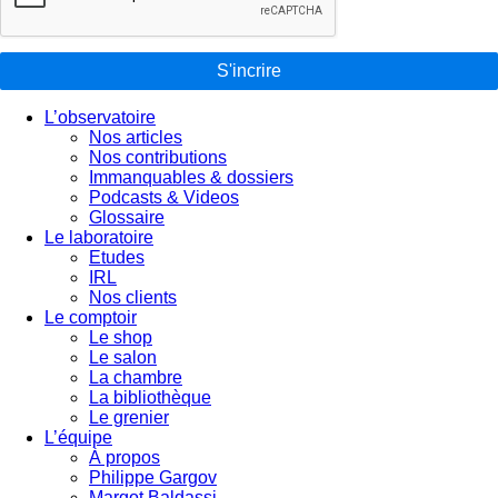
S'incrire
L’observatoire
Nos articles
Nos contributions
Immanquables & dossiers
Podcasts & Videos
Glossaire
Le laboratoire
Etudes
IRL
Nos clients
Le comptoir
Le shop
Le salon
La chambre
La bibliothèque
Le grenier
L’équipe
À propos
Philippe Gargov
Margot Baldassi