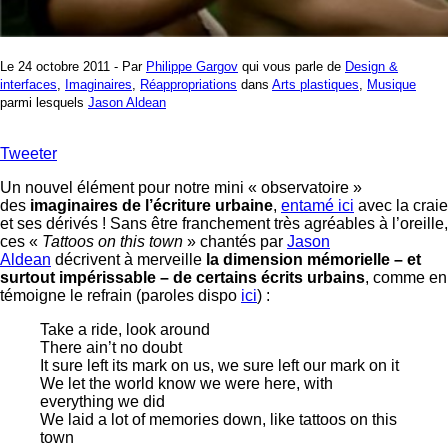
Le 24 octobre 2011 - Par
Philippe Gargov
qui vous parle de
Design &
interfaces
,
Imaginaires
,
Réappropriations
dans
Arts plastiques
,
Musique
parmi lesquels
Jason Aldean
Tweeter
Un nouvel élément pour notre mini « observatoire »
des
imaginaires de l’écriture urbaine
,
entamé ici
avec la craie
et ses dérivés ! Sans être franchement très agréables à l’oreille,
ces «
Tattoos on this town
» chantés par
Jason
Aldean
décrivent à merveille
la dimension mémorielle – et
surtout impérissable – de certains écrits urbains
, comme en
témoigne le refrain (paroles dispo
ici
) :
Take a ride, look around
There ain’t no doubt
It sure left its mark on us, we sure left our mark on it
We let the world know we were here, with
everything we did
We laid a lot of memories down, like tattoos on this
town