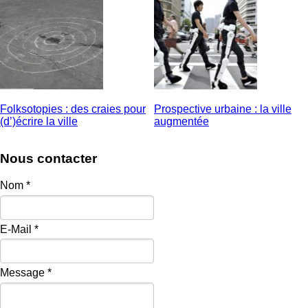
Folksotopies : des craies pour
Prospective urbaine : la ville
(d’)écrire la ville
augmentée
Nous contacter
Nom
*
E-Mail
*
Message
*