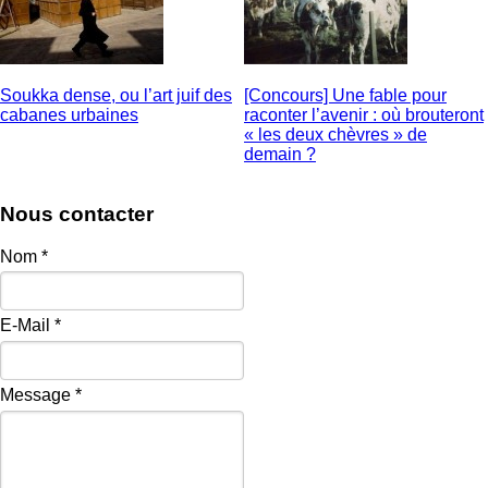
Soukka dense, ou l’art juif des
[Concours] Une fable pour
cabanes urbaines
raconter l’avenir : où brouteront
« les deux chèvres » de
demain ?
Nous contacter
Nom
*
E-Mail
*
Message
*