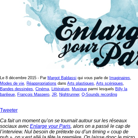
Le 8 décembre 2015 - Par
Margot Baldassi
qui vous parle de
Imaginaires
,
Modes de vie
,
Réappropriations
dans
Arts plastiques
,
Arts scéniques
,
Bandes dessinées
,
Cinéma
,
Littérature
,
Musique
parmi lesquels
Billy la
banlieue
,
François Maspero
,
JR
,
Nightrunner
,
Q-Sounds recording
Tweeter
Ca fait un moment qu’on se tournait autour sur les réseaux
sociaux avec
Enlarge your Paris
, alors on a passé le cap de
l’interview. Nul besoin de prétexte ou d’un timing « coup de
pub », on y est allé la tête la première. On laisse donc le micro