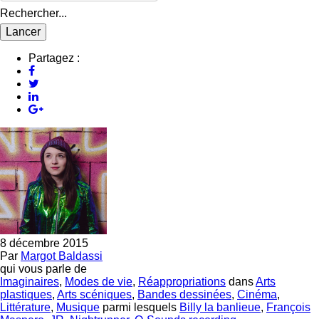
Rechercher...
Partagez :
8 décembre 2015
Par
Margot Baldassi
qui vous parle de
Imaginaires
,
Modes de vie
,
Réappropriations
dans
Arts
plastiques
,
Arts scéniques
,
Bandes dessinées
,
Cinéma
,
Littérature
,
Musique
parmi lesquels
Billy la banlieue
,
François