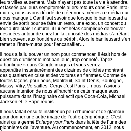
leurs villes autrement. Mais n’ayant pas toute la vie à attendre,
et lassés par leurs sempiternels allers-retours dans Paris intra-
muros, nous avons décidé de créer nous-mêmes ce média qui
nous manquait. Car il faut savoir que lorsque le banlieusard a
envie de sortir pour se faire un resto, une expo, un concert ou
tout autre plaisir culturel, il lui est hélas compliqué de trouver
des idées autour de chez lui, la curiosité des médias s’arrêtant
bien souvent aux frontières du périph. Alors le banlieusard s’en
remet à l’intra-muros pour l’encanailler…
Il nous a fallu trouver un nom pour commencer. Il était hors de
question d’utiliser le mot banlieue, trop connoté. Tapez
« banlieue » dans Google images et vous verrez
apparaître instantanément des dizaines de clichés montrant
des quartiers en crise et des voitures en flammes. Comme de
toutes façons, pour nous, Montreuil, Saint-Denis, Boulogne,
Massy, Vitry, Versailles, Cergy c’est Paris… nous n’avions
aucune intention de nous affranchir de cette marque aussi
puissante dans l’imaginaire collectif que Coca-Cola, Michael
Jackson et le Pape réunis.
Il nous fallait ensuite instiller un peu d’humour et de glamour
pour donner une autre image de l’outre-périphérique. C’est
ainsi qu’a germé
Enlarge your Paris
dans la tête de l’une des
pionnières de l’aventure. Au commencement, en 2012, nous