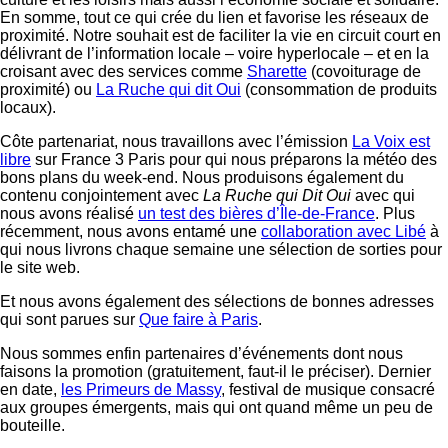
En somme, tout ce qui crée du lien et favorise les réseaux de
proximité. Notre souhait est de faciliter la vie en circuit court en
délivrant de l’information locale – voire hyperlocale – et en la
croisant avec des services comme
Sharette
(covoiturage de
proximité) ou
La Ruche qui dit Oui
(consommation de produits
locaux).
Côte partenariat, nous travaillons avec l’émission
La Voix est
libre
sur France 3 Paris pour qui nous préparons la météo des
bons plans du week-end. Nous produisons également du
contenu conjointement avec
La Ruche qui Dit Oui
avec qui
nous avons réalisé
un test des bières d’Île-de-France
. Plus
récemment, nous avons entamé une
collaboration avec Libé
à
qui nous livrons chaque semaine une sélection de sorties pour
le site web.
Et nous avons également des sélections de bonnes adresses
qui sont parues sur
Que faire à Paris
.
Nous sommes enfin partenaires d’événements dont nous
faisons la promotion (gratuitement, faut-il le préciser). Dernier
en date,
les Primeurs de Massy
, festival de musique consacré
aux groupes émergents, mais qui ont quand même un peu de
bouteille.