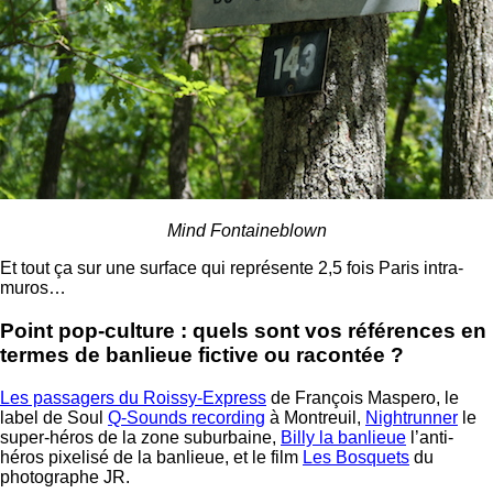
Mind Fontaineblown
Et tout ça sur une surface qui représente 2,5 fois Paris intra-
muros…
Point pop-culture : quels sont vos références en
termes de banlieue fictive ou racontée ?
Les passagers du Roissy-Express
de François Maspero, le
label de Soul
Q-Sounds recording
à Montreuil,
Nightrunner
le
super-héros de la zone suburbaine,
Billy la banlieue
l’anti-
héros pixelisé de la banlieue, et le film
Les Bosquets
du
photographe JR.