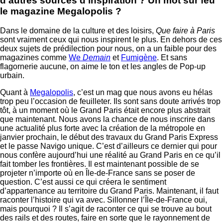
d’autres sources d’inspiration ? Un mot sur feu
le magazine Megalopolis ?
Dans le domaine de la culture et des loisirs,
Que faire à Paris
sont vraiment ceux qui nous inspirent le plus. En dehors de ces
deux sujets de prédilection pour nous, on a un faible pour des
magazines comme
We
Demain
et
Fumigène
. Et sans
flagornerie aucune, on aime le ton et les angles de Pop-up
urbain.
Quant à
Megalopolis
, c’est un mag que nous avons eu hélas
trop peu l’occasion de feuilleter. Ils sont sans doute arrivés trop
tôt, à un moment où le Grand Paris était encore plus abstrait
que maintenant. Nous avons la chance de nous inscrire dans
une actualité plus forte avec la création de la métropole en
janvier prochain, le début des travaux du Grand Paris Express
et le passe Navigo unique. C’est d’ailleurs ce dernier qui pour
nous confère aujourd’hui une réalité au Grand Paris en ce qu’il
fait tomber les frontières. Il est maintenant possible de se
projeter n’importe où en Île-de-France sans se poser de
question. C’est aussi ce qui créera le sentiment
d’appartenance au territoire du Grand Paris. Maintenant, il faut
raconter l’histoire qui va avec. Sillonner l’Île-de-France oui,
mais pourquoi ? Il s’agit de raconter ce qui se trouve au bout
des rails et des routes, faire en sorte que le rayonnement de