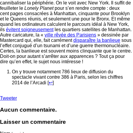
cannibaliser la périphérie. On le voit avec New York. Il suffit de
feuilleter le
Lonely Planet
pour s’en rendre compte : deux
cent pages consacrées à Manhattan, cinquante pour Brooklyn
et le Queens réunis, et seulement une pour le Bronx. Et même
quand les ordinateurs calculent le parcours idéal à New York,
ils
évitent soigneusement
les quartiers satellites de Manhattan.
Autre caricature, la «
ville rêvée des Parisiens
» dessinée par
Mastercard qui, elle, fait carrément
disparaître la banlieue
sous
l’effet conjugué d’un tsunami et d’une guerre thermonucléaire.
Certes, la banlieue est souvent moins clinquante que le centre.
Doit-on pour autant s’arrêter aux apparences ? Tout ça pour
dire qu’en effet, le sujet nous intéresse !
On y trouve notamment 786 lieux de diffusion du
spectacle vivant contre 386 à Paris, selon les chiffres
2014 de l’Arcadi [
↩
]
Tweeter
Aucun commentaire.
Laisser un commentaire