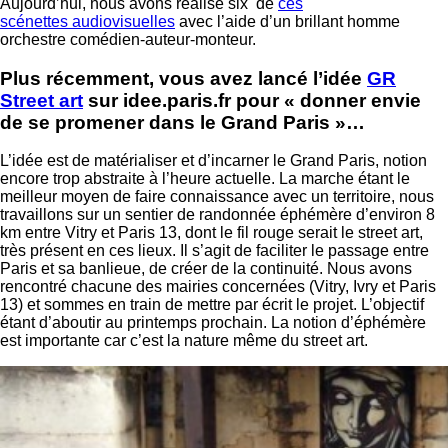
Aujourd’hui, nous avons réalisé six de
ces
scénettes audiovisuelles
avec l’aide d’un brillant homme
orchestre comédien-auteur-monteur.
Plus récemment, vous avez lancé l’idée
GR
Street art
sur idee.paris.fr pour « donner envie
de se promener dans le Grand Paris »…
L’idée est de matérialiser et d’incarner le Grand Paris, notion
encore trop abstraite à l’heure actuelle. La marche étant le
meilleur moyen de faire connaissance avec un territoire, nous
travaillons sur un sentier de randonnée éphémère d’environ 8
km entre Vitry et Paris 13, dont le fil rouge serait le street art,
très présent en ces lieux. Il s’agit de faciliter le passage entre
Paris et sa banlieue, de créer de la continuité. Nous avons
rencontré chacune des mairies concernées (Vitry, Ivry et Paris
13) et sommes en train de mettre par écrit le projet. L’objectif
étant d’aboutir au printemps prochain. La notion d’éphémère
est importante car c’est la nature même du street art.