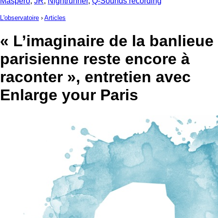
Maspero
,
JR
,
Nightrunner
,
Q-Sounds recording
L'observatoire
›
Articles
« L’imaginaire de la banlieue
parisienne reste encore à
raconter », entretien avec
Enlarge your Paris