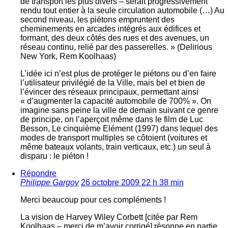
de transport les plus divers – serait progressivement
rendu tout entier à la seule circulation automobile (…) Au
second niveau, les piétons empruntent des
cheminements en arcades intégrés aux édifices et
formant, des deux côtés des rues et des avenues, un
réseau continu, relié par des passerelles. » (Delirious
New York, Rem Koolhaas)
L’idée ici n’est plus de protéger le piétons ou d’en faire
l’utilisateur privilégié de la Ville, mais bel et bien de
l’évincer des réseaux principaux, permettant ainsi
« d’augmenter la capacité automobile de 700% ». On
imagine sans peine la ville de demain suivant ce genre
de principe, on l’aperçoit même dans le film de Luc
Besson, Le cinquième Elément (1997) dans lequel des
modes de transport multiples se côtoient (voitures et
même bateaux volants, train verticaux, etc.) un seul à
disparu : le piéton !
Répondre
Philippe Gargov
26 octobre 2009 22 h 38 min
Merci beaucoup pour ces compléments !
La vision de Harvey Wiley Corbett [citée par Rem
Koolhaas – merci de m’avoir corrigé] résonne en partie