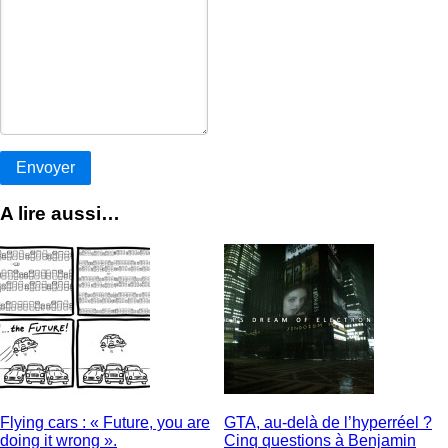
A lire aussi…
Flying cars : « Future, you are
GTA, au-delà de l’hyperréel ?
doing it wrong ».
Cinq questions à Benjamin