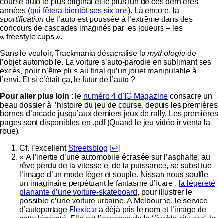
course auto le plus original et le plus fun de ces dernières
années (
qui fêtera bientôt ses six ans
). Là encore, la
sportification
de l’auto est poussée à l’extrême dans des
concours de cascades imaginés par les joueurs – les
« freestyle cups ».
Sans le vouloir, Trackmania désacralise la
mythologie
de
l’objet automobile. La voiture s’auto-parodie en sublimant ses
excès, pour n’être plus au final qu’un jouet manipulable à
l’envi. Et si c’était ça, le futur de l’auto ?
Pour aller plus loin
: le
numéro 4 d’IG Magazine
consacre un
beau dossier à l’histoire du jeu de course, depuis les premières
bornes d’arcade jusqu’aux derniers jeux de rally. Les premières
pages sont disponibles en .pdf (Quand le jeu vidéo inventa la
roue).
Cf. l’excellent
Streetsblog
[
↩
]
« A l’inertie d’une automobile écrasée sur l’asphalte, au
rêve perdu de la vitesse et de la puissance, se substitue
l’image d’un mode léger et souple. Nissan nous souffle
un imaginaire perpétuant le fantasme d’Icare :
la légèreté
planante d’une voiture-skateboard
, pour illustrer le
possible d’une voiture urbaine. A Melbourne, le service
d’autopartage
Flexicar
a déjà pris le nom et l’image de