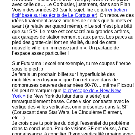
avec celle de… Le Corbusier, justement, dans son Plan
Voisin des années 20 (sur le sujet, lire ce joli
entretien
fictif basé sur les écrits de Le Corbusier
). On retrouve des
idées finalement assez proches de celles que tu mets en
avant (à relativiser quand même). « Le sol n’est plus bâti
que sur 5 %. Le reste est consacré aux grandes artères,
aux garages de stationnement et aux parcs. Les parcs au
pied des gratte-ciel font en réalité, du sol de cette
nouvelle ville, un immense jardin ». Un partage de
l’espace assez particulier !
Sur Futurama : excellent exemple, tu me coupes l’herbe
sous le pied :p
Je ferais un prochain billet sur l’hyperfluidité des
mobilités « en tuyaux », que l’on retrouve dans de
nombreuses oeuvres des années 60-70… même Picsou !
On peut remarquer que
la cityscape de « New New
York »
(le New York du futur dans la série) est
remarquablement basse. Cette vision contraste avec le
vertige des villes verticales, omniprésentes dans la SF
(Coruscant dans Star Wars, Le Cinquième Element,
etc…).
Je crois que tu pointes du doigt l’essentiel du problème
dans ta conclusion. Peu de visions SF ont réussi, à ma
connaissance, à concilier l’hyper-verticalité urbaine avec