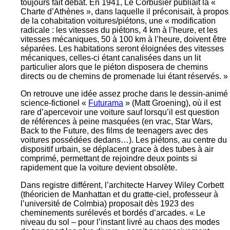
toujours fait débat. En 1941, Le Corbusier publiait la «
Charte d’Athènes », dans laquelle il préconisait, à propos
de la cohabitation voitures/piétons, une « modification
radicale : les vitesses du piétons, 4 km à l’heure, et les
vitesses mécaniques, 50 à 100 km à l’heure, doivent être
séparées. Les habitations seront éloignées des vitesses
mécaniques, celles-ci étant canalisées dans un lit
particulier alors que le piéton disposera de chemins
directs ou de chemins de promenade lui étant réservés. »
On retrouve une idée assez proche dans le dessin-animé
science-fictionel «
Futurama
» (Matt Groening), où il est
rare d’apercevoir une voiture sauf lorsqu’il est question
de références à peine masquées (en vrac, Star Wars,
Back to the Future, des films de teenagers avec des
voitures possédées dedans…). Les piétons, au centre du
dispositif urbain, se déplacent grace à des tubes à air
comprimé, permettant de rejoindre deux points si
rapidement que la voiture devient obsolète.
Dans registre différent, l’architecte Harvey Wiley Corbett
(théoricien de Manhattan et du gratte-ciel, professeur à
l’université de Colmbia) proposait dès 1923 des
cheminements surélevés et bordés d’arcades. « Le
niveau du sol – pour l’instant livré au chaos des modes