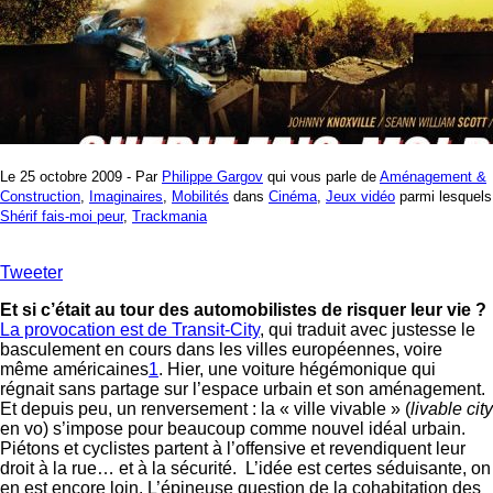
Le 25 octobre 2009 - Par
Philippe Gargov
qui vous parle de
Aménagement &
Construction
,
Imaginaires
,
Mobilités
dans
Cinéma
,
Jeux vidéo
parmi lesquels
Shérif fais-moi peur
,
Trackmania
Tweeter
Et si c’était au tour des automobilistes de risquer leur vie ?
La provocation est de Transit-City
, qui traduit avec justesse le
basculement en cours dans les villes européennes, voire
même américaines
1
. Hier, une voiture hégémonique qui
régnait sans partage sur l’espace urbain et son aménagement.
Et depuis peu, un renversement : la « ville vivable » (
livable city
en vo) s’impose pour beaucoup comme nouvel idéal urbain.
Piétons et cyclistes partent à l’offensive et revendiquent leur
droit à la rue… et à la sécurité. L’idée est certes séduisante, on
en est encore loin. L’épineuse question de la cohabitation des