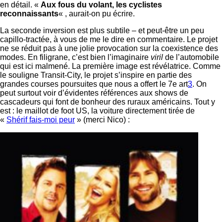
en détail. «
Aux fous du volant, les cyclistes
reconnaissants
« , aurait-on pu écrire.
La seconde inversion est plus subtile – et peut-être un peu
capillo-tractée, à vous de me le dire en commentaire. Le projet
ne se réduit pas à une jolie provocation sur la coexistence des
modes. En filigrane, c’est bien l’imaginaire
viril
de l’automobile
qui est ici malmené. La première image est révélatrice. Comme
le souligne Transit-City, le projet s’inspire en partie des
grandes courses poursuites que nous a offert le 7e art
3
. On
peut surtout voir d’évidentes références aux shows de
cascadeurs qui font de bonheur des ruraux américains. Tout y
est : le maillot de foot US, la voiture directement tirée de
«
Shérif fais-moi peur
» (merci Nico) :