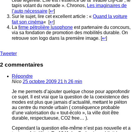
cette légèreté. Elle est l’essence de la ‘
livable city-car
‘, le
tapis volant du nomade ». Chronos,
Les imaginaires de
l’auto nécessaire
[
↩
]
Sur le sujet, lire cet excellent article : «
Quand la voiture
fait son cinéma
« [
↩
]
La
firme pétrolière lusophone
est partenaire du concours,
via sa fondation de promotion des mobilités durable. On
retrouve son logo dans la première image. [
↩
]
Tweeter
2 commentaires
Répondre
Nico
25 octobre 2009 21 h 26 min
Je me permets d’ajouter quelque chose pour approfondir
ce sujet. Il est vrai que la question de la coexistence des
modes est plus que jamais d’actualité, mettant le piéton
au centre du monde urbain ( conséquence probable
d’une valorisation du « tout-écolo », la ville doit être
durable, respectueuse, CO2 free… ).
Cependant la question elle-même n’est pas nouvelle et a