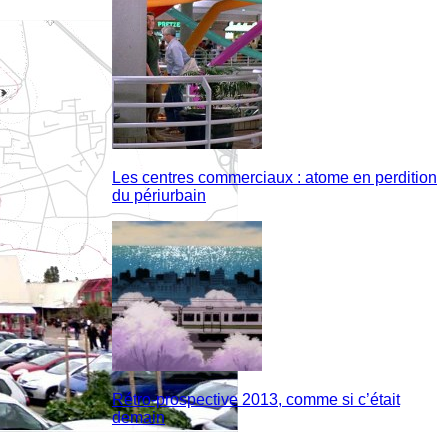
Les centres commerciaux : atome en perdition
du périurbain
Rétro-prospective 2013, comme si c’était
demain