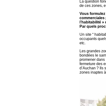
La question fon
de ces zones, e
Vous formulez 
commerciales p
l’habitabilité 
Par quels proc
Un site “ habitab
occupants quels 
etc.
Les grandes zon
bondées le same
promener dans n
fermeture des e
d’Auchan ? Ils 
zones inaptes à