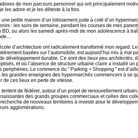
adoxes de mon parcours personnel qui ont principalement motiv
je les adore et je les déteste à la fois.
s une petite maison d’un lotissement juste à coté d’un hypermarc
irs : les soirs de semaine, pendant les courses de mes parents
 BD, ou alors les samedi après-midi de mon adolescence à traî
ande…
cole d’architecture ont radicalement transformé mon regard. L
tièrement basées sur l’automobile, est aujourd’hui mis à mal pa
de développement durable. Ce sont des lieux peu
architectés
, 
ptisés, et où l’absence de structure urbaine claire a installé un
 periphéries. Le commerce du “ Parking = Shopping ” est d’aill
et les grandes enseignes des hypermarchés commencent à se q
 de ces lieux en perte de vitesse.
tentent de fédérer, autour d’un projet de renouvellement urbain,
naissantes des grands groupes commerciaux et celles des colle
la recherche de nouveaux territoires à investir pour le développe
eurs agglomérations.