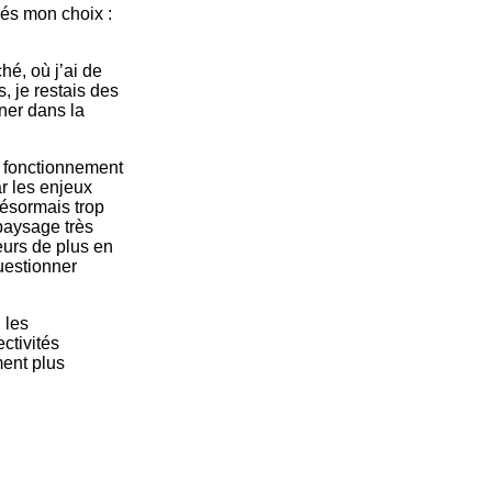
és mon choix :
hé, où j’ai de
, je restais des
ner dans la
e fonctionnement
r les enjeux
désormais trop
 paysage très
eurs de plus en
uestionner
 les
ctivités
ment plus