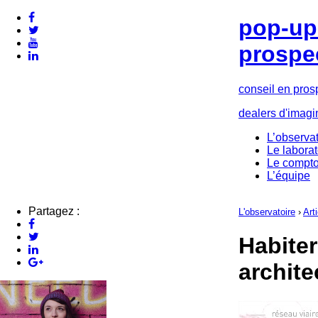
pop-up 
prospe
conseil en pros
dealers d'imagi
L’observat
Le laborat
Le compto
L’équipe
Partagez :
L'observatoire
›
Art
Habiter
archite