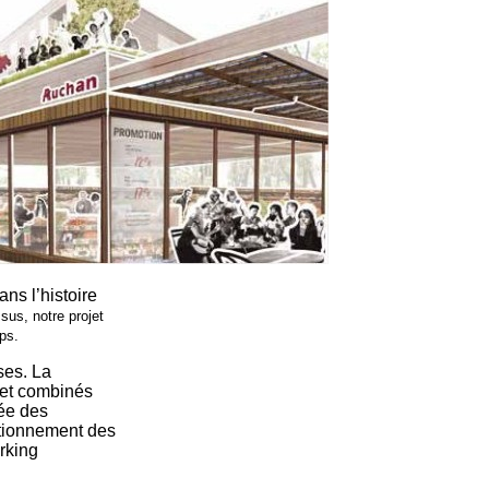
ns l’histoire
sus, notre projet
ps.
ses. La
 et combinés
sée des
ctionnement des
rking