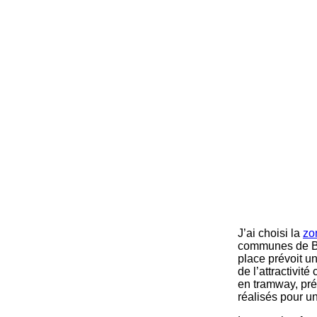
J’ai choisi la
zo
communes de Bro
place prévoit u
de l’attractivit
en tramway, pré
réalisés pour u