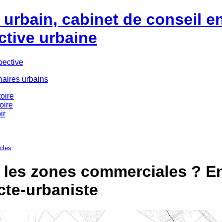
urbain, cabinet de conseil e
ctive urbaine
pective
naires urbains
oire
oire
ir
icles
 les zones commerciales ? En
cte-urbaniste