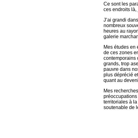
Ce sont les par
ces endroits là, 
J’ai grandi dan
nombreux souven
heures au rayon
galerie march
Mes études en é
de ces zones en
contemporains 
grands, trop ase
pauvre dans nos
plus déprécié 
quant au devenir
Mes recherches 
préoccupations 
territoriales à 
soutenable de l