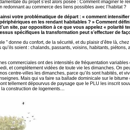
damentale du projet s’est alors posée : Comment imaginer le r
n redonnant au commerce des liens possibles avec l’habitat ?
ainsi votre problématique de départ :
« comment intensifier
ériphériques en les rendant habitables ? »
Comment défin
» d’un site, par opposition à ce que vous appelez « polarité t
essus spécifiques la transformation peut s’effectuer de faço
le ” donne du confort, de la sécurité, et du plaisir d’être là, chez
qu’ils soient : chalands, passants, voisins, habitants, piétons, 
es commerciales ont des intensités de fréquentation variables 
di, et complètement vidées de toute vie les dimanches. On peu
os centre-villes les dimanches, parce qu’ils sont habités, et vi
nseignes. Mais qui va faire sa ballade dominicale sur le bitume
sont tellement dépourvus de paysage que le PLU les inscrit s
 la construction de logements…