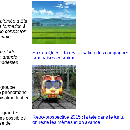
iplômée d’Etat
a formation à
de consacrer
ropole
ne étude
Sakura Quest : la revitalisation des campagnes
la grande
japonaises en animé
 modestes
e groupe
 le phénomène
sation tout en
es grandes
Rétro-prospective 2015 : la tête dans le turfu,
ns possibles,
on reste les mêmes et on avance
ise de