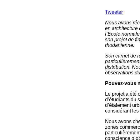
Tweeter
Nous avons réce
en architecture
l’Ecole normale
son projet de f
rhodanienne.
Son carnet de r
particulièremen
distribution. N
observations d
Pouvez-vous n
Le projet a été
d’étudiants du 
d’étalement urb
considérant les 
Nous avons cher
zones commercia
particulièremen
conscience glo