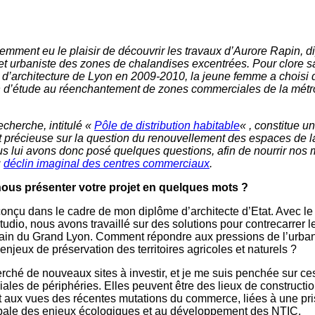
mment eu le plaisir de découvrir les travaux d’Aurore Rapin, d
 et urbaniste des zones de chalandises excentrées. Pour clore s
 d’architecture de Lyon en 2009-2010, la jeune femme a choisi 
in d’étude au réenchantement de zones commerciales de la mét
echerche, intitulé «
Pôle de distribution habitable
« , constitue u
t précieuse sur la question du renouvellement des espaces de 
ous lui avons donc posé quelques questions, afin de nourrir nos
u
déclin imaginal des centres commerciaux
.
ous présenter votre projet
en quelques mots
?
 conçu dans le cadre de mon diplôme d’architecte d’Etat. Avec l
studio, nous avons travaillé sur des solutions pour contrecarrer
ain du Grand Lyon. Comment répondre aux pressions de l’urbani
enjeux de préservation des territoires agricoles et naturels ?
ché de nouveaux sites à investir, et je me suis penchée sur c
les de périphéries. Elles peuvent être des lieux de constructio
t aux vues des récentes mutations du commerce, liées à une pr
bale des enjeux écologiques et au développement des NTIC.