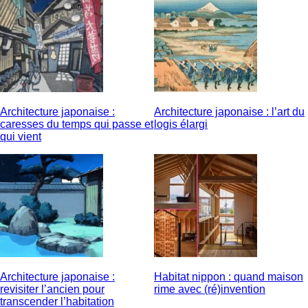
Architecture japonaise :
Architecture japonaise : l’art du
caresses du temps qui passe et
logis élargi
qui vient
Architecture japonaise :
Habitat nippon : quand maison
revisiter l’ancien pour
rime avec (ré)invention
transcender l’habitation