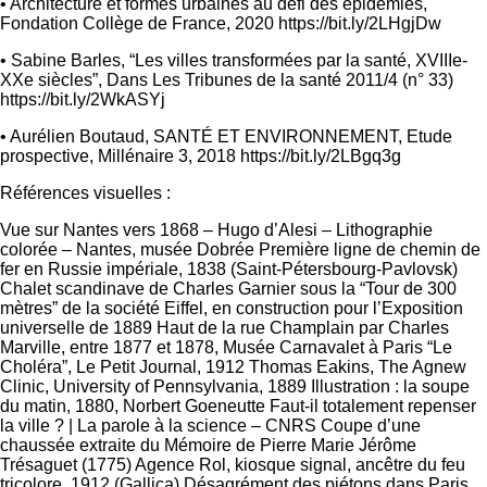
• Architecture et formes urbaines au défi des épidémies,
Fondation Collège de France, 2020 https://bit.ly/2LHgjDw
• Sabine Barles, “Les villes transformées par la santé, XVIIIe-
XXe siècles”, Dans Les Tribunes de la santé 2011/4 (n° 33)
https://bit.ly/2WkASYj
• Aurélien Boutaud, SANTÉ ET ENVIRONNEMENT, Etude
prospective, Millénaire 3, 2018 https://bit.ly/2LBgq3g
Références visuelles :
Vue sur Nantes vers 1868 – Hugo d’Alesi – Lithographie
colorée – Nantes, musée Dobrée Première ligne de chemin de
fer en Russie impériale, 1838 (Saint-Pétersbourg-Pavlovsk)
Chalet scandinave de Charles Garnier sous la “Tour de 300
mètres” de la société Eiffel, en construction pour l’Exposition
universelle de 1889 Haut de la rue Champlain par Charles
Marville, entre 1877 et 1878, Musée Carnavalet à Paris “Le
Choléra”, Le Petit Journal, 1912 Thomas Eakins, The Agnew
Clinic, University of Pennsylvania, 1889 Illustration : la soupe
du matin, 1880, Norbert Goeneutte Faut-il totalement repenser
la ville ? | La parole à la science – CNRS Coupe d’une
chaussée extraite du Mémoire de Pierre Marie Jérôme
Trésaguet (1775) Agence Rol, kiosque signal, ancêtre du feu
tricolore, 1912 (Gallica) Désagrément des piétons dans Paris,