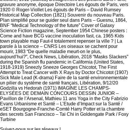
gravure anonyme, époque Directoire Les égouts de Paris, vers
1920 © Roger-Viollet Les égouts de Paris – David Rumsey
Historical Map Collection (1821) Souvenir du nouveau Paris.
Plan simplifié pour se guider seul dans Paris – Guesnu, 1864,
BNF “Medical Technology of the future” Cover of Galaxy
Science Fiction magazine, September 1954 Chinese posters :
Come and have BCG vaccine inoculation fast, ca. 1965 Kids
town playable map Faut-il totalement repenser la ville ? | La
parole à la science – CNRS Les oiseaux se cachent pour
mourir, 1983 “De quelle maladie meurt-on le plus,
aujourd’hui?”, Check News, Libération, 2018 “Masks Slackers”
during the Spanish flu pandemic in California (United States,
1918-1919) Sneezly Sneeze Georges Chicotot, The First
Attempt to Treat Cancer with X Rays by Doctor Chicotot (1907)
Sick Male Lead (K-drama) Faire de la santé environnementale
un pilier du système de santé français, Libération, 9/12/20
Godzilla vs Hedorah (1971) IMAGINE LES CHAMPS-
ELYSÉES DE DEMAIN CONCOURS DESSIN JUNIOR –
Pavillon de l’Arsenal, Mathieu 11 ans Yoga in the City Fabrizio
Evans Urbanisme et Santé – L’Etude d’Impact sur la Santé /
eSET Bourgogne-Franche-Comté Harry Potter et la chambre
des secrets San Francisco – Tai Chi in Goldengate Park / Foxy
Turbine
Suivez-nous sur les réseaux !