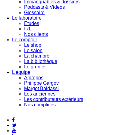
Immanquables & dossiers
Podcasts & Videos
Glossaire
Le laboratoire
Etudes
IRL
Nos clients
Le comptoir
Le shop
Le salon
La chambre
La bibliothèque
Le grenier
L’équipe
À propos
Philippe Gargov
Margot Baldassi
Les anciennes
Les contributeurs extérieurs
Nos complices