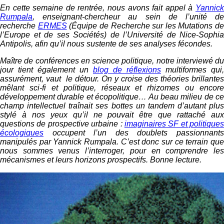
En cette semaine de rentrée, nous avons fait appel à
Yannick
Rumpala
, enseignant-chercheur au sein de l’unité de
recherche
ERMES
(Équipe de Recherche sur les Mutations de
l’Europe et de ses Sociétés) de l’Université de Nice-Sophia
Antipolis, afin qu’il nous sustente de ses analyses fécondes.
Maître de conférences en science politique, notre interviewé du
jour tient également un
blog de réflexions
multiformes qui,
assurément, vaut le détour. On y croise des théories brillantes
mêlant sci-fi et politique, réseaux et rhizomes ou encore
développement durable et écopolitique… Au beau milieu de ce
champ intellectuel traînait ses bottes un tandem d’autant plus
stylé à nos yeux qu’il ne pouvait être que rattaché aux
questions de prospective urbaine :
imaginaires SF et politiques
écologiques
occupent l’un des doublets passionnants
manipulés par Yannick Rumpala. C’est donc sur ce terrain que
nous sommes venus l’interroger, pour en comprendre les
mécanismes et leurs horizons prospectifs. Bonne lecture.