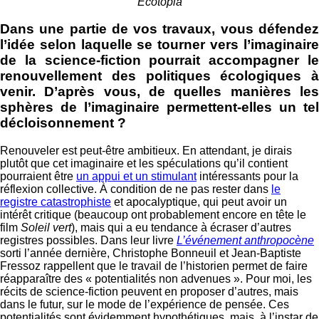
Ecotopia
Dans une partie de vos travaux, vous défendez
l’idée selon laquelle se tourner vers l’imaginaire
de la science-fiction pourrait accompagner le
renouvellement des politiques écologiques à
venir. D’après vous, de quelles manières les
sphères de l’imaginaire permettent-elles un tel
décloisonnement ?
Renouveler est peut-être ambitieux. En attendant, je dirais
plutôt que cet imaginaire et les spéculations qu’il contient
pourraient être
un appui et un stimulant
intéressants pour la
réflexion collective. À condition de ne pas rester dans
le
registre catastrophiste
et apocalyptique, qui peut avoir un
intérêt critique (beaucoup ont probablement encore en tête le
film
Soleil vert
), mais qui a eu tendance à écraser d’autres
registres possibles. Dans leur livre
L’événement anthropocène
sorti l’année dernière, Christophe Bonneuil et Jean-Baptiste
Fressoz rappellent que le travail de l’historien permet de faire
réapparaître des « potentialités non advenues ». Pour moi, les
récits de science-fiction peuvent en proposer d’autres, mais
dans le futur, sur le mode de l’expérience de pensée. Ces
potentialités sont évidemment hypothétiques, mais, à l’instar de