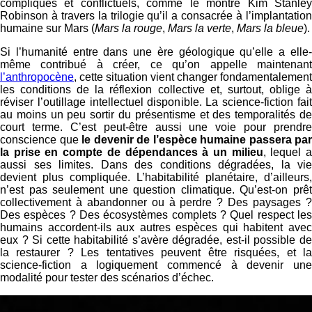
compliqués et conflictuels, comme le montre Kim Stanley
Robinson à travers la trilogie qu’il a consacrée à l’implantation
humaine sur Mars (
Mars la rouge
,
Mars la verte
,
Mars la bleue
).
Si l’humanité entre dans une ère géologique qu’elle a elle-
même contribué à créer, ce qu’on appelle maintenant
l’anthropocène
, cette situation vient changer fondamentalement
les conditions de la réflexion collective et, surtout, oblige à
réviser l’outillage intellectuel disponible. La science-fiction fait
au moins un peu sortir du présentisme et des temporalités de
court terme. C’est peut-être aussi une voie pour prendre
conscience que
le devenir de l’espèce humaine passera par
la prise en compte de dépendances à un milieu
, lequel 
aussi ses limites. Dans des conditions dégradées, la vie
devient plus compliquée. L’habitabilité planétaire, d’ailleurs,
n’est pas seulement une question climatique. Qu’est-on prêt
collectivement à abandonner ou à perdre ? Des paysages ?
Des espèces ? Des écosystèmes complets ? Quel respect les
humains accordent-ils aux autres espèces qui habitent avec
eux ? Si cette habitabilité s’avère dégradée, est-il possible de
la restaurer ? Les tentatives peuvent être risquées, et la
science-fiction a logiquement commencé à devenir une
modalité pour tester des scénarios d’échec.