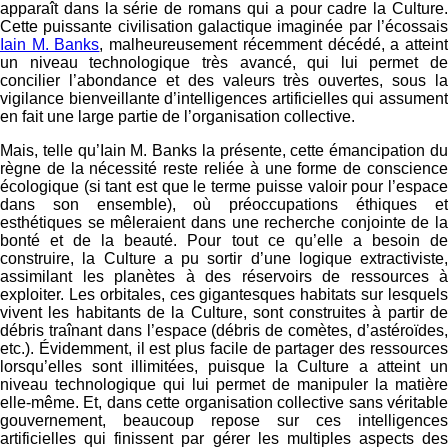
apparaît dans la série de romans qui a pour cadre la Culture.
Cette puissante civilisation galactique imaginée par l’écossais
Iain M. Banks
, malheureusement récemment décédé, a attein
un niveau technologique très avancé, qui lui permet de
concilier l’abondance et des valeurs très ouvertes, sous la
vigilance bienveillante d’intelligences artificielles qui assument
en fait une large partie de l’organisation collective.
Mais, telle qu’Iain M. Banks la présente, cette émancipation du
règne de la nécessité reste reliée à une forme de conscience
écologique (si tant est que le terme puisse valoir pour l’espace
dans son ensemble), où préoccupations éthiques et
esthétiques se mêleraient dans une recherche conjointe de la
bonté et de la beauté. Pour tout ce qu’elle a besoin de
construire, la Culture a pu sortir d’une logique extractiviste,
assimilant les planètes à des réservoirs de ressources à
exploiter. Les orbitales, ces gigantesques habitats sur lesquels
vivent les habitants de la Culture, sont construites à partir de
débris traînant dans l’espace (débris de comètes, d’astéroïdes,
etc.). Évidemment, il est plus facile de partager des ressources
lorsqu’elles sont illimitées, puisque la Culture a atteint un
niveau technologique qui lui permet de manipuler la matière
elle-même. Et, dans cette organisation collective sans véritable
gouvernement, beaucoup repose sur ces intelligences
artificielles qui finissent par gérer les multiples aspects des