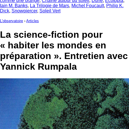
comme une orange
,
Chaîne autour du soleil
,
Dune
,
Ecotopia
,
Iain M. Banks
,
La Trilogie de Mars
,
Michel Foucault
,
Philip K.
Dick
,
Snowpiercer
,
Soleil Vert
L'observatoire
›
Articles
La science-fiction pour
« habiter les mondes en
préparation ». Entretien avec
Yannick Rumpala