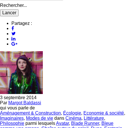
Rechercher...
Partagez :
3 septembre 2014
Par
Margot Baldassi
qui vous parle de
Aménagement & Construction
,
Écologie
,
Economie & société
,
Imaginaires
,
Modes de vie
dans
Cinéma
,
Littérature
,
Philosophie
parmi lesquels
Avatar
,
Blade Runner
,
Bleue