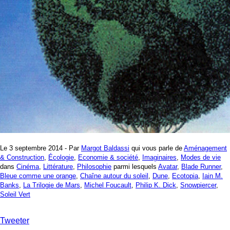
Le 3 septembre 2014 - Par
Margot Baldassi
qui vous parle de
Aménagement
& Construction
,
Écologie
,
Economie & société
,
Imaginaires
,
Modes de vie
dans
Cinéma
,
Littérature
,
Philosophie
parmi lesquels
Avatar
,
Blade Runner
,
Bleue comme une orange
,
Chaîne autour du soleil
,
Dune
,
Ecotopia
,
Iain M.
Banks
,
La Trilogie de Mars
,
Michel Foucault
,
Philip K. Dick
,
Snowpiercer
,
Soleil Vert
Tweeter