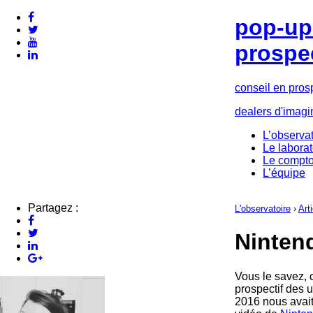
pop-up 
prospe
conseil en pros
dealers d'imagi
L’observat
Le laborat
Le compto
L’équipe
Partagez :
L'observatoire
›
Art
Ninten
Vous le savez, 
prospectif des u
2016 nous avai