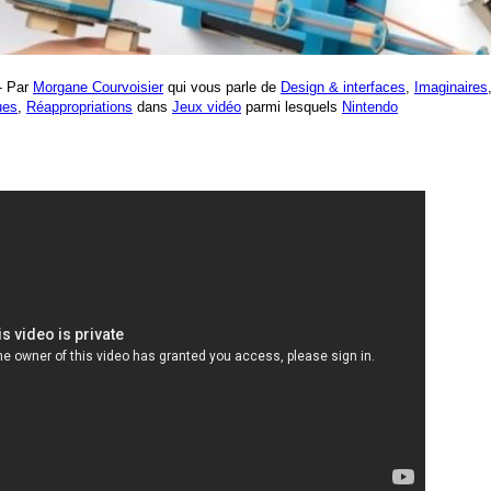
 - Par
Morgane Courvoisier
qui vous parle de
Design & interfaces
,
Imaginaires
ues
,
Réappropriations
dans
Jeux vidéo
parmi lesquels
Nintendo