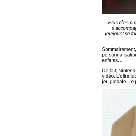
Plus récemme
s’accompagn
jeu/jouet se f
Sommairement, c
personnalisation
enfants…
De fait, Nintend
vidéo. L’offre 
jeu globale. Le