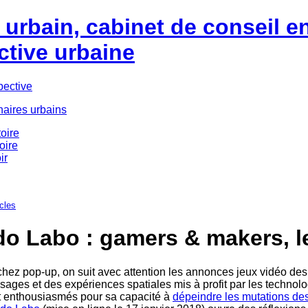
urbain, cabinet de conseil e
ctive urbaine
pective
naires urbains
oire
oire
ir
icles
do Labo : gamers & makers, l
chez pop-up, on suit avec attention les annonces jeux vidéo des
sages et des expériences spatiales mis à profit par les technolo
t enthousiasmés pour sa capacité à
dépeindre les mutations des