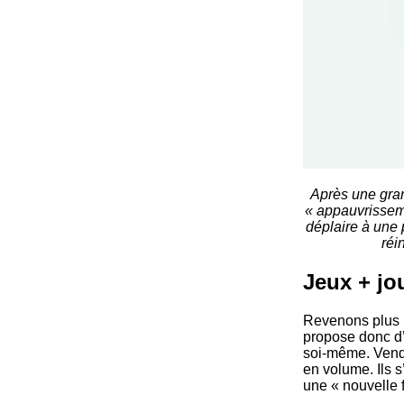
Après une gran
« appauvrissem
déplaire à une 
réi
Jeux + jo
Revenons plus p
propose donc d’a
soi-même. Vendu
en volume. Ils 
une « nouvelle f