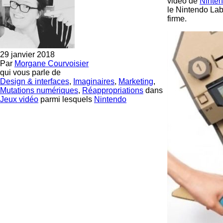
vidéo de
Ninte
le Nintendo Lab
firme.
29 janvier 2018
Par
Morgane Courvoisier
qui vous parle de
Design & interfaces
,
Imaginaires
,
Marketing
,
Mutations numériques
,
Réappropriations
dans
Jeux vidéo
parmi lesquels
Nintendo