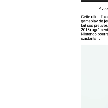
Avoue
Cette offre d’a
gameplay de je
fait ses preuves
2018) agrémenté
Nintendo pourra
existants…