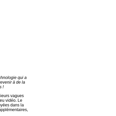
chnologie qui a
revenir à de la
s !
usieurs vagues
jeu vidéo. Le
oyées dans la
upplémentaires,