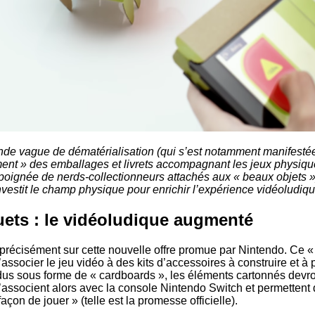
de vague de dématérialisation (qui s’est notamment manifestée
ent » des emballages et livrets accompagnant les jeux physique
poignée de nerds-collectionneurs attachés aux « beaux objets »)
nvestit le champ physique pour enrichir l’expérience vidéoludi
uets : le vidéoludique augmenté
récisément sur cette nouvelle offre promue par Nintendo. Ce «
ssocier le jeu vidéo à des kits d’accessoires à construire et à 
s sous forme de « cardboards », les éléments cartonnés devro
s’associent alors avec la console Nintendo Switch et permettent
açon de jouer » (telle est la promesse officielle).