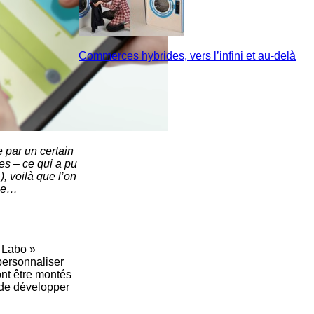
Commerces hybrides, vers l’infini et au-delà
 par un certain
s – ce qui a pu
, voilà que l’on
que…
 Labo »
personnaliser
nt être montés
 de développer