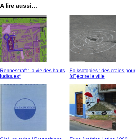
A lire aussi…
Rennescraft : la vie des hauts
Folksotopies : des craies pour
ludiques*
(d’)écrire la ville