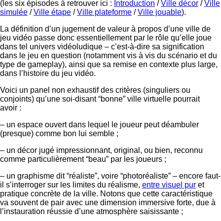
(les six épisodes à retrouver ici :
Introduction
/
Ville décor
/
Ville
simulée
/
Ville étape
/
Ville plateforme
/
Ville jouable
).
La définition d’un jugement de valeur à propos d’une ville de
jeu vidéo passe donc essentiellement par le rôle qu’elle joue
dans tel univers vidéoludique – c’est-à-dire sa signification
dans le jeu en question (notamment vis à vis du scénario et du
type de gameplay), ainsi que sa remise en contexte plus large,
dans l’histoire du jeu vidéo.
Voici un panel non exhaustif des critères (singuliers ou
conjoints) qu’une soi-disant “bonne” ville virtuelle pourrait
avoir :
– un espace ouvert dans lequel le joueur peut déambuler
(presque) comme bon lui semble ;
– un décor jugé impressionnant, original, ou bien, reconnu
comme particulièrement “beau” par les joueurs ;
– un graphisme dit “réaliste”, voire “photoréaliste” – encore faut-
il s’interroger sur les limites du réalisme,
entre visuel pur
et
pratique concrète de la ville. Notons que cette caractéristique
va souvent de pair avec une dimension immersive forte, due à
l’instauration réussie d’une atmosphère saisissante ;