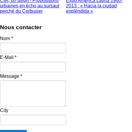
Ciel, un avion ! Propositions
Expo América Latina 1960-
urbaines en écho au sursaut
2013 : « Hacia la ciudad
perché du Corbusier
espléndida »
Nous contacter
Nom
*
E-Mail
*
Message
*
City