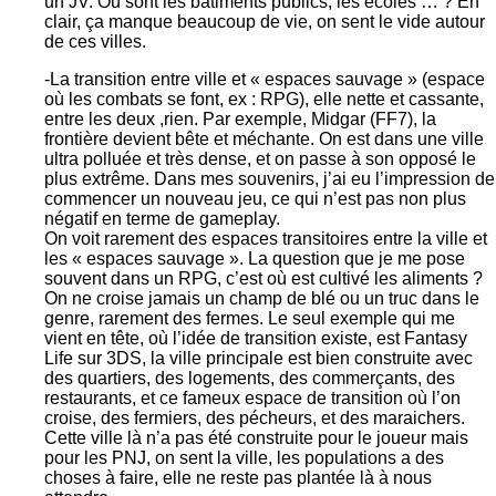
un JV. Où sont les bâtiments publics, les écoles … ? En
clair, ça manque beaucoup de vie, on sent le vide autour
de ces villes.
-La transition entre ville et « espaces sauvage » (espace
où les combats se font, ex : RPG), elle nette et cassante,
entre les deux ,rien. Par exemple, Midgar (FF7), la
frontière devient bête et méchante. On est dans une ville
ultra polluée et très dense, et on passe à son opposé le
plus extrême. Dans mes souvenirs, j’ai eu l’impression de
commencer un nouveau jeu, ce qui n’est pas non plus
négatif en terme de gameplay.
On voit rarement des espaces transitoires entre la ville et
les « espaces sauvage ». La question que je me pose
souvent dans un RPG, c’est où est cultivé les aliments ?
On ne croise jamais un champ de blé ou un truc dans le
genre, rarement des fermes. Le seul exemple qui me
vient en tête, où l’idée de transition existe, est Fantasy
Life sur 3DS, la ville principale est bien construite avec
des quartiers, des logements, des commerçants, des
restaurants, et ce fameux espace de transition où l’on
croise, des fermiers, des pécheurs, et des maraichers.
Cette ville là n’a pas été construite pour le joueur mais
pour les PNJ, on sent la ville, les populations a des
choses à faire, elle ne reste pas plantée là à nous