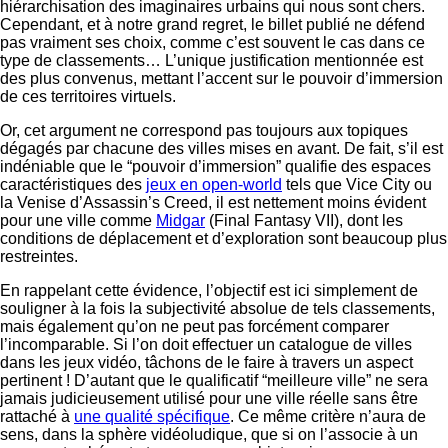
hiérarchisation des imaginaires urbains qui nous sont chers.
Cependant, et à notre grand regret, le billet publié ne défend
pas vraiment ses choix, comme c’est souvent le cas dans ce
type de classements… L’unique justification mentionnée est
des plus convenus, mettant l’accent sur le pouvoir d’immersion
de ces territoires virtuels.
Or, cet argument ne correspond pas toujours aux topiques
dégagés par chacune des villes mises en avant. De fait, s’il est
indéniable que le “pouvoir d’immersion” qualifie des espaces
caractéristiques des
jeux en open-world
tels que Vice City ou
la Venise d’Assassin’s Creed, il est nettement moins évident
pour une ville comme
Midgar
(Final Fantasy VII), dont les
conditions de déplacement et d’exploration sont beaucoup plus
restreintes.
En rappelant cette évidence, l’objectif est ici simplement de
souligner à la fois la subjectivité absolue de tels classements,
mais également qu’on ne peut pas forcément comparer
l’incomparable. Si l’on doit effectuer un catalogue de villes
dans les jeux vidéo, tâchons de le faire à travers un aspect
pertinent ! D’autant que le qualificatif “meilleure ville” ne sera
jamais judicieusement utilisé pour une ville réelle sans être
rattaché à
une qualité spécifique
. Ce même critère n’aura de
sens, dans la sphère vidéoludique, que si on l’associe à un