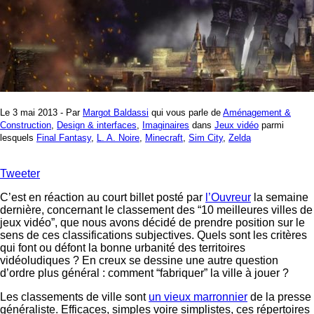
Le 3 mai 2013 - Par
Margot Baldassi
qui vous parle de
Aménagement &
Construction
,
Design & interfaces
,
Imaginaires
dans
Jeux vidéo
parmi
lesquels
Final Fantasy
,
L. A. Noire
,
Minecraft
,
Sim City
,
Zelda
Tweeter
C’est en réaction au court billet posté par
l’Ouvreur
la semaine
dernière, concernant le classement des “10 meilleures villes de
jeux vidéo”, que nous avons décidé de prendre position sur le
sens de ces classifications subjectives. Quels sont les critères
qui font ou défont la bonne urbanité des territoires
vidéoludiques ? En creux se dessine une autre question
d’ordre plus général : comment “fabriquer” la ville à jouer ?
Les classements de ville sont
un vieux marronnier
de la presse
généraliste. Efficaces, simples voire simplistes, ces répertoires