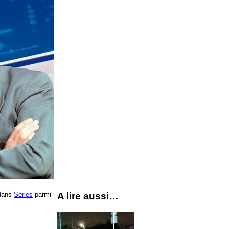
ans
Séries
parmi
A lire aussi…