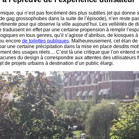
ique, qui n’est pas forcément des plus subtiles (et qui donne su
de gag grossophobes dans la suite de l’épisode), n’en reste pa
inente pour qui observe la ville aujourd’hui. Les velléités de di
se traduisent en effet par une certaine propension à remplir l’es
ogiques en tous genres, qu’il s’agisse d’abribus, de kiosques à
 ou encore
de toilettes publiques
. Malheureusement, cet élan de
par une certaine précipitation dans la mise en place desdits mobi
iment des usages réels… C’est là une critique que l’on entend 
lacunes du design à correspondre aux attentes des utilisateurs f
git de projets urbains à destination d’un public élargi.