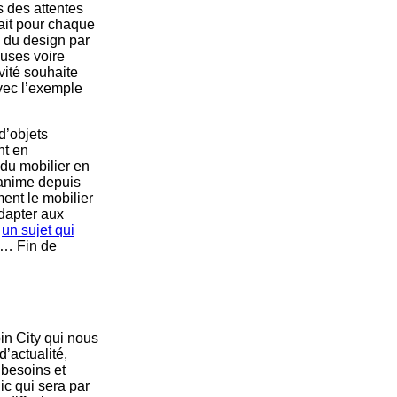
s des attentes
rait pour chaque
e du design par
uses voire
ivité souhaite
vec l’exemple
d’objets
nt en
du mobilier en
 anime depuis
ent le mobilier
adapter aux
,
un sujet qui
ts… Fin de
in City qui nous
’actualité,
 besoins et
c qui sera par