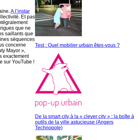
aine.
A l’instar
lectivité. Et pas
intégralement
trigues que ne
s saillants que
taines séquences
nous concerne
Test : Quel mobilier urbain êtes-vous ?
uty Mayor »,
us exactement
le sur YouTube !
De la smart city à la « clever city » : la boîte à
outils de la ville astucieuse (Angers
Technopole)