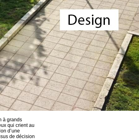
gn à grands
ux qui crient au
llon d’une
ssus de décision