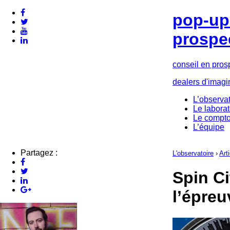
pop-up 
prospe
conseil en pros
dealers d'imagi
L’observat
Le laborat
Le compto
L’équipe
Partagez :
L'observatoire
›
Art
Spin Ci
l’épreu