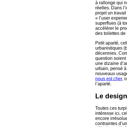
à rallonge qui n
réelles. Dans l’
projet un trava
« l’user exper
superflues (à to
accélérer le pr
des toilettes d
Petit aparté, ce
urbanistiques (b
décennies. Comm
question soient 
une dizaine d’a
urbain, pensé à
nouveaux usage
nous est cher
, 
l’aparté.
Le design
Toutes ces turp
intéresse ici, c
encore irrésolu
contraintes d’u