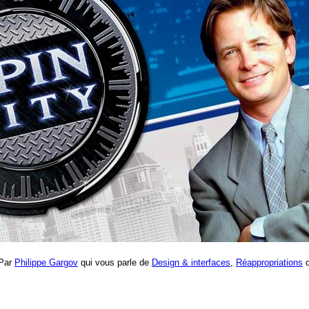
 Par
Philippe Gargov
qui vous parle de
Design & interfaces
,
Réappropriations
d