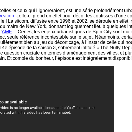
celles et ceux qui l’ignoreraient, est une série profondément urb
reation
, celle-ci prend en effet pour décor les coulisses d’une col
le ! La sitcom, diffusée entre 1996 et 2002, se déroule en effet 
 du maire de New York, donnant logiquement lieu à quelques in
’
AMF
… Certes, les enjeux urbanistiques de Spin City sont moin
c, seule référence incontestable sur le sujet. Néanmoins, cer
culièrement bien au jeu du décorticage, à l’instar de celle qui 
 14e épisode de la saison 3, sobrement intitulé « The Nutty Dep
ne question cruciale en termes d’aménagement des villes, et pl
ain. Et comble du bonheur, l’épisode est intégralement disponib