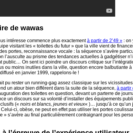
ire de wawas
 nous intéresse commence plus exactement
à partir de 2’49 »
: on 
pe visitant les « toilettes du futur » que la ville vient de financer
des portes, reconnaissance vocale : la séquence s’avère partic
 on l’ausculte au prisme des tendances actuelles à gadgétiser n’
 public… On sent ici poindre un discours critique sur l’intégrat
s ou moins inutiles dans la ville, question encore balbutiante à
diffusé en janvier 1999, rappelons-le !
it pu rester un running-gag assez classique sur les vicissitudes
end un atour bien différent dans la suite de la séquence,
à partir
inauguration des toilettes en question, devant un parterre de journ
ce un discours sur sa volonté d’installer des équipements publ
clusifs («
noirs et blancs, jeunes et vieux
« )… jusqu’à ce qu’un j
 Celui-ci, obèse, ne peut en effet pas utiliser les portes coulissa
te » s’avère au final particulièrement contraignant pour les per
à l’épreuve de l’expérience utilisateur