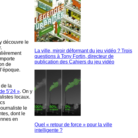
y découvre le
.
La ville, miroir déformant du jeu vidéo ? Trois
ulièrement
questions à Tony Fortin, directeur de
importe
publication des Cahiers du jeu vidéo
ion de
 l’époque.
 de la
 de 5’24 »
. On y
alistes locaux.
ics
ournaliste le
ntes, dont le
sonnes en
Quel « retour de force » pour la ville
intelligente ?