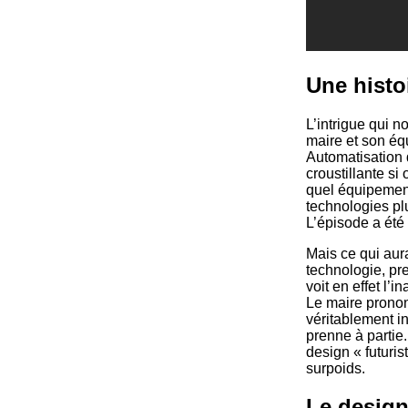
Une histo
L’intrigue qui
maire et son équi
Automatisation 
croustillante si
quel équipement
technologies plu
L’épisode a été 
Mais ce qui aura
technologie, pr
voit en effet l’
Le maire pronon
véritablement in
prenne à partie.
design « futuris
surpoids.
Le design 