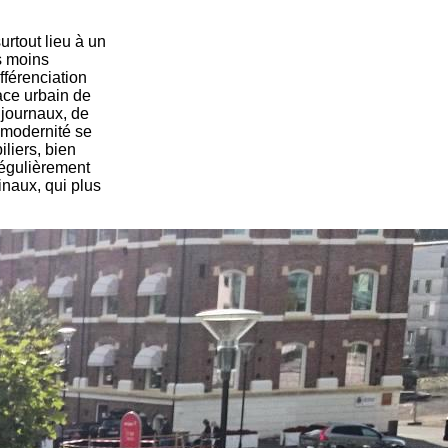
rtout lieu à un
s moins
fférenciation
pace urbain de
 journaux, de
 modernité se
liers, bien
régulièrement
inaux, qui plus