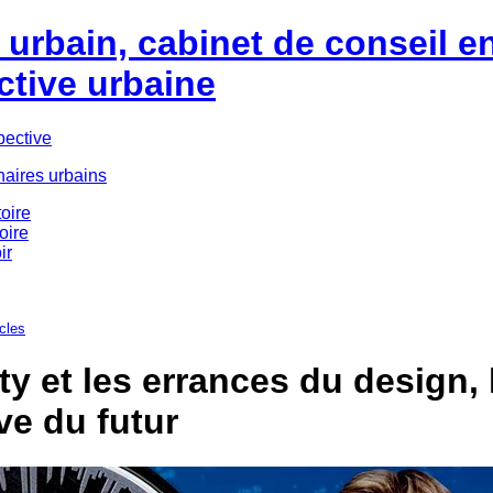
urbain, cabinet de conseil e
ctive urbaine
pective
naires urbains
oire
oire
ir
icles
ty et les errances du design, l
ve du futur