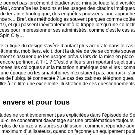
e permet pas forcément d’étudier avec minutie toute la diversité
idéal, connaître les besoins et les usages des citadins implique
il de terrain ethnologique, des enquêtes poussées, une approch
ience »… Bref, des méthodologies souvent perçues comme coûte
rt !), et qui passent inévitablement à la trappe lorsqu’une collect
ocess pour impressionner ses administrés, comme c’est le cas a
e Spin City…
tte critique du design s’avère d’autant plus accurate dans le cas 
âtiments, mobiliers, etc.), dont la durée de vie se compte souve
ent s’assurer que les usages prévus lors de la mise en place 
encore pertinent à T+1 ? C’est d’ailleurs un important sujet qui
nnées les colloques sur la mutation numérique des villes : comm
 une époque où les smartphones n’existaient pas, pourrait-il s’
s de l’ubiquité connectée ? Le cas des cabines téléphoniques
offre à ce titre une excellente illustration de ces questionnemen
 envers et pour tous
itudes ne sont évidemment pas explicitées dans l’épisode de Sp
elui-ci se concentrant davantage sur une problématique toujours d
e plus de quinze ans après sa diffusion : comment répondre aux
n maximum d’utilisateurs, quand on façonne un équipement publi