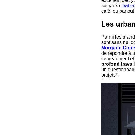
excellent décryp
sociaux (
Twitter
café, ou partout
Les urban
Parmi les grand
sont sans nul d
Morgane Courv
de répondre à 
cerveau neuf et
profond travail
un questionnaire
projets*.