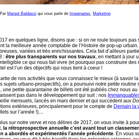
 Par
Margot Baldassi
qui vous parle de
Imaginaires
,
Marketing
7 en quelques ligne, disons que : si on ne roule toujours pas su
eint la meilleure année comptable de l’Histoire de pop-up urbain
reuses, variées et très enrichissantes. Cela fait d’ailleurs part
8 :
être plus transparents sur nos travaux
, en mettant à jour 
intelligible ce qui nous fait vivre (et pourquoi pas construire des
tel est l’un des objectifs qui nous tient à coeur !
artie de nos activités que vous connaissez le mieux (à savoir la
es sujets urbano-prospectifs), on a poursuivi notre petite routine s
al, une petite quarantaine de billets ont été publiés chez nous a
raissent pas dans le développement qui suit : nos
Immanquable
ille mensuels, lancés en mars dernier et qui succèdent aux
Do
utions extérieures, principalement pour le compte de
Demain la v
lets sur l’année !)…
lus sur notre verve et nos délires de 2017, on vous invite à pou
t,
la rétroprospective annuelle c’est avant tout un classemen
on a abordés et expérimentés l’année précédente
. En vous s