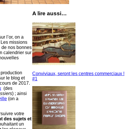
A lire aussi…
r l’or, on a
. Les missions
ie de nos bonnes
un calendrier sur
 nouvelles
 production
Conviviaux, seront les centres commerciaux !
ur le blog et
#1
u cours de 2017.
s
(des
ssiers
) ; ainsi
ille
(on a
rsuivre votre
t des sujets et
ouhaitant un