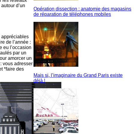
r les réseaux
, autour d’un
Opération dissection : anatomie des magasins
de réparation de téléphones mobiles
s appréciables
re de l’année :
re eu l’occasion
paulés par un
 pour amorcer un
 : vous adresser
t *faire des
Mais si, l’imaginaire du Grand Paris existe
déjà !