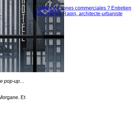
Habiter les zones commerciales ? Entretien
avec Aurore Rapin, architecte-urbaniste
r de pop-up…
 Morgane. Et