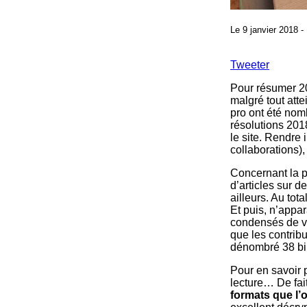
Le 9 janvier 2018 -
Tweeter
Pour résumer 201
malgré tout att
pro ont été nomb
résolutions 201
le site. Rendre 
collaborations), 
Concernant la p
d’articles sur d
ailleurs. Au tot
Et puis, n’appa
condensés de ve
que les contrib
dénombré 38 bil
Pour en savoir p
lecture… De fai
formats que l’