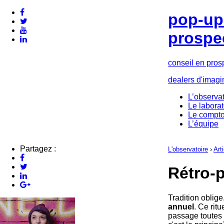
pop-up 
prospe
conseil en pros
dealers d'imagi
L’observat
Le laborat
Le compto
L’équipe
Partagez :
L'observatoire
›
Art
Rétro-p
Tradition oblige
annuel
. Ce rit
passage toutes 