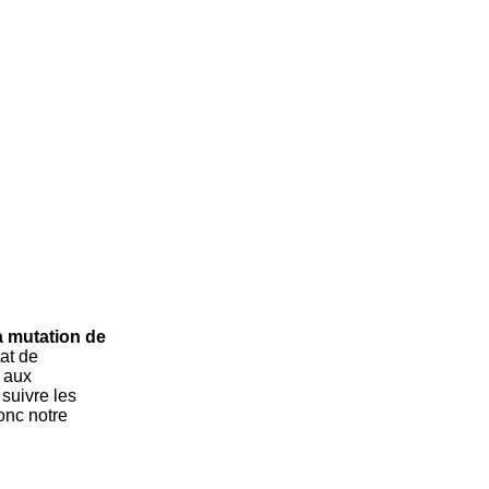
a mutation de
tat de
 aux
 suivre les
onc notre