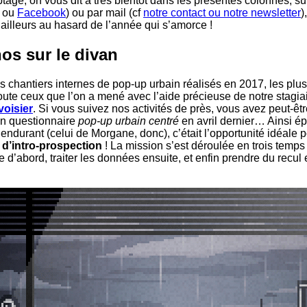
tage, on vous dit à très bientôt dans les présentes colonnes, su
ou
Facebook
) ou par mail (cf
notre contact ou notre newsletter
)
 ailleurs au hasard de l’année qui s’amorce !
os sur le divan
s chantiers internes de pop-up urbain réalisés en 2017, les plu
oute ceux que l’on a mené avec l’aide précieuse de notre stagiai
oisier
. Si vous suivez nos activités de près, vous avez peut-êt
un questionnaire
pop-up urbain centré
en avril dernier… Ainsi é
 endurant (celui de Morgane, donc), c’était l’opportunité idéale
 d’intro-prospection
! La mission s’est déroulée en trois temps
 d’abord, traiter les données ensuite, et enfin prendre du recul e